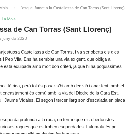
Mola
L’esquei fumat a la Castellassa de Can Torras (Sant Llorenç)
La Mola
assa de Can Torras (Sant Llorenç)
e juny de 2023
majestuosa Castellassa de Can Torras, i va ser oberta els dies
i Pep Vila. Ens ha semblat una via exigent, que obliga a
que està equipada amb molt bon criteri, ja que hi ha poquíssimes
lt tètrica, però tot és posar-s’hi amb decisió i anar fent, amb el
st encastament és comú amb la via del Diedre de la Cara Est,
 i Jaume Vidales. El segon i tercer llarg són d’escalada en placa
 esquerda profunda a la roca, un terme que els oberturistes
urioses roques que es troben esquerdades. I «fumat» és pel
è segurament allà es devien fer fogueres.