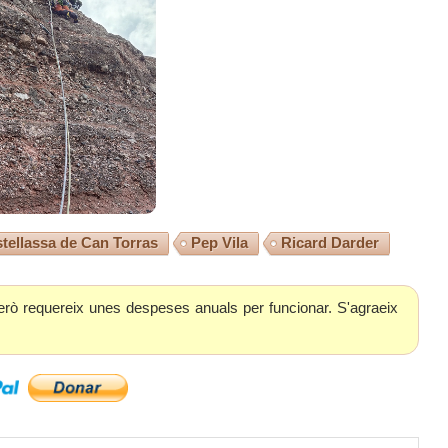
tellassa de Can Torras
Pep Vila
Ricard Darder
erò requereix unes despeses anuals per funcionar. S'agraeix