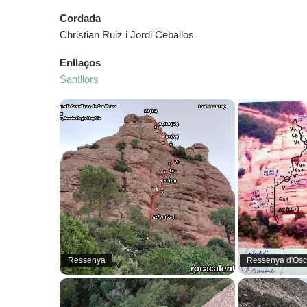
Cordada
Christian Ruiz i Jordi Ceballos
Enllaços
Santllors
Ressenya
Ressenya d'Osc