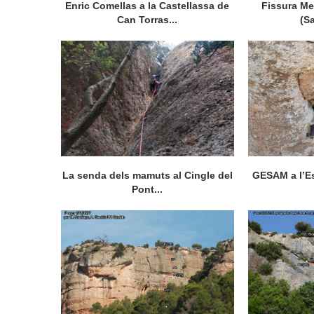
Enric Comellas a la Castellassa de
Fissura Me
Can Torras...
(S
La senda dels mamuts al Cingle del
GESAM a l’Es
Pont...