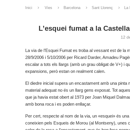
Inici
Vies
Barcelona
Sant Llorenç
La 
L’esquei fumat a la Castell
12 d
La via de l’Esquei Fumat es troba al vessant est de la 
28/9/2006 i 5/10/2006 per Ricard Darder, Amadeu Pagès 
escalar a tots els llargs (amb un grau obligat de V+) i 
expansions, però estan on realment calen.
El diedre inicial supera un encastament amb una pinta mo
material adequat no és un llarg gens exposat. Tot aque
que ja havia estat obert al 1973 per Joan Miquel Dalmau
amb bona roca i es poden enllaçar.
Per cert, respecte al nom de la via, un «esquei» és una
coneixien pels Esqueis de Morou (al Montseny), unes c
color de la roca a l’encastament, que és ben fosc perqu