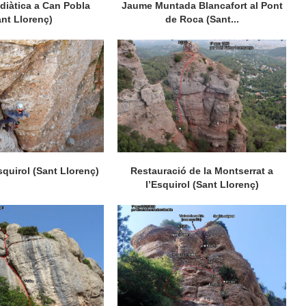
diàtica a Can Pobla
Jaume Muntada Blancafort al Pont
ant Llorenç)
de Roca (Sant...
quirol (Sant Llorenç)
Restauració de la Montserrat a
l’Esquirol (Sant Llorenç)