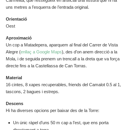
Carmelita, que ressegueix en artificial una fissura que hi ha
uns metres a l’esquerra de l’entrada original.
Orientació
Oest
Aproximació
Un cop a Matadepera, aparquem al final del Carrer de Vista
Alegre (
enllaç a Google Maps
), des d’on anem direcció a la
Mola, i de seguida prenem un trencall a la dreta que va força
directe fins a la Castellassa de Can Torras.
Material
16 cintes, 8 xapes recuperables, friends del Camalot 0.5 al 1,
tascons, 2 bagues i estreps.
Descens
Hi ha diverses opcions per baixar des de la Torre:
Un únic ràpel d’uns 50 m cap a l’est, que ens porta
directament a terra.