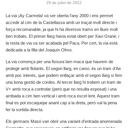
29 de juliol de 2022
La via ¡Ay Carmela! va ser oberta l’any 2000 i ens permet
accedir al cim de la Castellassa amb un traçat molt directe i
força recomanable, ja que hi ha diversos trams en lliure molt
ben trobats. El primer llarg havia estat obert per Xavi Grané, i
la resta de via va ser acabada pel Paca. Per cert, la via està
dedicada a la filla del Joaquín Olmo.
La via comença per una fissura ben maca que haurem de
protegir amb flotants. El segon llarg, en canvi, és un tram d’Ae
amb poc interès, que podem enllaçar amb el segon llarg si fem
una bona gestió de cordes. Al tercer llarg hi trobem un tram de
V+ amb roca a controlar (però que no resulta exposat) i una
arribada a cim ben vertical i amb roca excel·lent. Aquest tram
final es pot escaquejar anant cap a la dreta, però val la pena
fer la sortida directa.
Els germans Masó van obrir una variant d’entrada anomenada