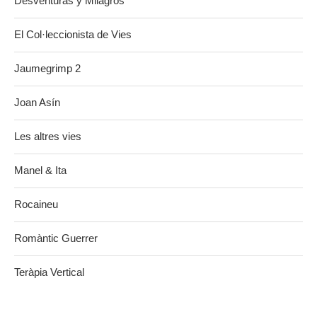
Desventuras y Milagros
El Col·leccionista de Vies
Jaumegrimp 2
Joan Asín
Les altres vies
Manel & Ita
Rocaineu
Romàntic Guerrer
Teràpia Vertical