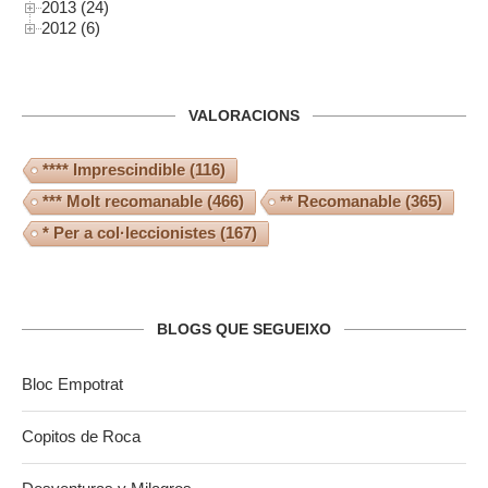
2013 (24)
2012 (6)
VALORACIONS
**** Imprescindible
(116)
*** Molt recomanable
(466)
** Recomanable
(365)
* Per a col·leccionistes
(167)
BLOGS QUE SEGUEIXO
Bloc Empotrat
Copitos de Roca