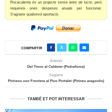
Rocacalenta és un projecte sense ànim de lucre, però
requereix unes despeses anuals per funcionar.
S'agraeix qualsevol aportació.
COMPARTIR
Anterior
Del Tronc al Calderer (Pedraforca)
Següent
Pirineos con Frontera al Pico Portalet (Pirineu aragonès)
TAMBÉ ET POT INTERESSAR