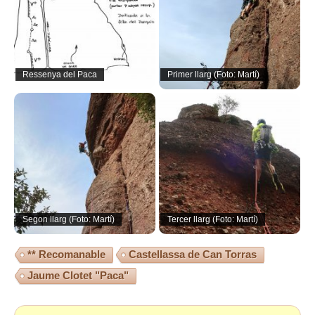
Ressenya del Paca
Primer llarg (Foto: Martí)
Segon llarg (Foto: Martí)
Tercer llarg (Foto: Martí)
** Recomanable
Castellassa de Can Torras
Jaume Clotet "Paca"