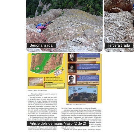
Segona tirada
Tercera tirada
Article dels germans Masó (2 de 2)