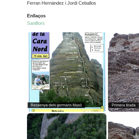
Ferran Hernández i Jordi Ceballos
Enllaços
Santllors
Ressenya dels germans Masó
Primera tirada