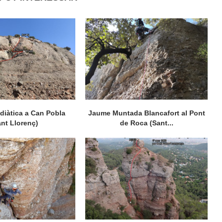
diàtica a Can Pobla
Jaume Muntada Blancafort al Pont
ant Llorenç)
de Roca (Sant...