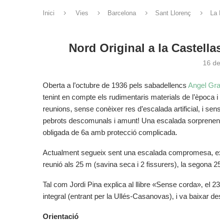
Inici
Vies
Barcelona
Sant Llorenç
La 
Nord Original a la Castell
16 d
Oberta a l’octubre de 1936 pels sabadellencs
Angel Gra
tenint en compte els rudimentaris materials de l’època 
reunions, sense conèixer res d’escalada artificial, i sen
pebrots descomunals i amunt! Una escalada sorprenent,
obligada de 6a amb protecció complicada.
Actualment segueix sent una escalada compromesa, exige
reunió als 25 m (savina seca i 2 fissurers), la segona 25
Tal com Jordi Pina explica al llibre «Sense corda», el 2
integral (entrant per la Ullés-Casanovas), i va baixar d
Orientació