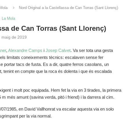
Mola
Nord Original a la Castellassa de Can Torras (Sant Llorenç)
La Mola
assa de Can Torras (Sant Llorenç)
e maig de 2019
ner
,
Alexandre Camps
i
Josep Calvet
. Va ser tota una gesta
i els limitats coneixements tècnics: escalaven sense fer
se portar tacs de fusta. Es a dir, quatre ferros casolans, un
 tenint en compte que la roca és dolenta i que és escalada
nt i molt poc equipada. Hem fet la via en 3 tirades, la primera
 m més amunt (savina verda, pitó i friend) i la darrera al cim.
3/07/1985, en David Vallhonrat va escalar aquesta via en solo
esgrimpant per la via normal.