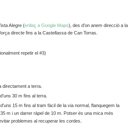
ista Alegre (
enllaç a Google Maps
), des d’on anem direcció a la
força directe fins a la Castellassa de Can Torras.
ionalment repetir el #3)
a directament a terra.
d’uns 30 m fins al terra.
d’uns 15 m fins al tram fàcil de la via normal, flanquegem la
 35 m i un darrer ràpel de 10 m. Potser és una mica més
evitar problemes al recuperar les cordes.