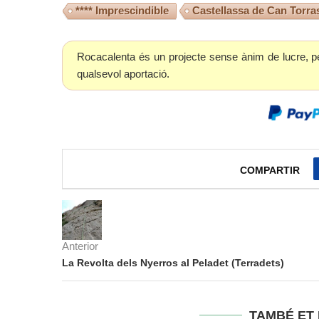
**** Imprescindible
Castellassa de Can Torra
Rocacalenta és un projecte sense ànim de lucre, p
qualsevol aportació.
COMPARTIR
Anterior
La Revolta dels Nyerros al Peladet (Terradets)
TAMBÉ ET