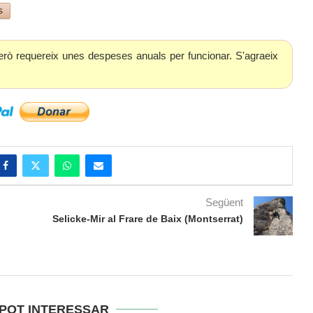
s
erò requereix unes despeses anuals per funcionar. S'agraeix
Següent
Selicke-Mir al Frare de Baix (Montserrat)
 POT INTERESSAR