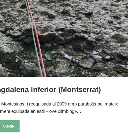
agdalena Inferior (Montserrat)
 Montesinos, i reequipada al 2009 amb parabolts pel mateix
tament equipada en estil «love climbing»…
OBRIR