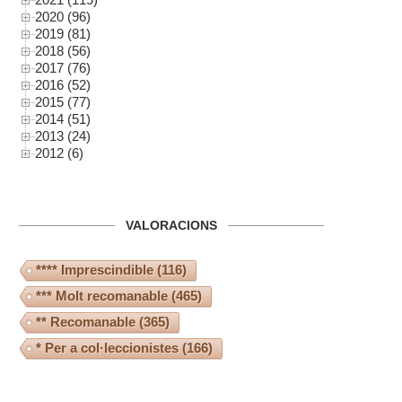
2020 (96)
2019 (81)
2018 (56)
2017 (76)
2016 (52)
2015 (77)
2014 (51)
2013 (24)
2012 (6)
VALORACIONS
**** Imprescindible
(116)
*** Molt recomanable
(465)
** Recomanable
(365)
* Per a col·leccionistes
(166)