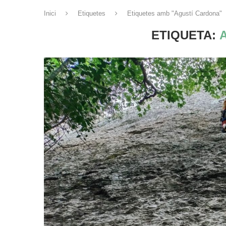
Inici
Etiquetes
Etiquetes amb "Agustí Cardona"
ETIQUETA: