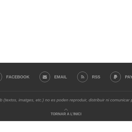
FACEBOOK
EMAIL
RSS
PA
b (textos, imatges, etc.) no es poden reproduir, distribuir ni comunica
TORNAR A L'INICI