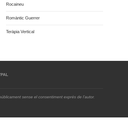
Rocaineu
Romàntic Guerrer
Teràpia Vertical
YPAL
r públicament sense el consentiment exprés de l’autor.