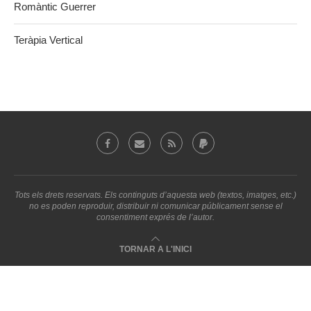
Romàntic Guerrer
Teràpia Vertical
Tots els drets reservats. Els continguts d’aquesta web (textos, imatges, etc.)
no es poden reproduir, distribuir ni comunicar públicament sense el
consentiment exprés de l’autor.
TORNAR A L'INICI