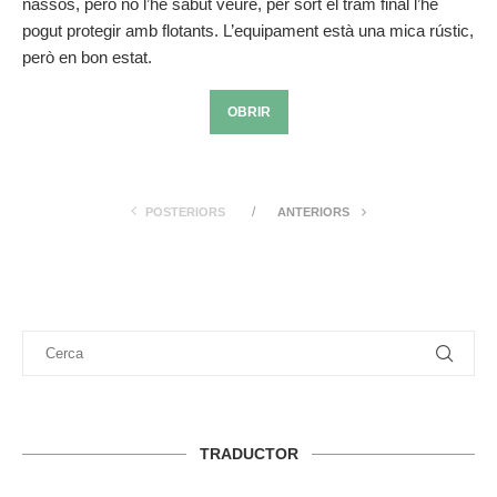
nassos, però no l’he sabut veure, per sort el tram final l’he
pogut protegir amb flotants. L’equipament està una mica rústic,
però en bon estat.
OBRIR
POSTERIORS
ANTERIORS
TRADUCTOR