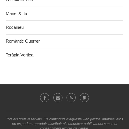
Manel & Ita
Rocaineu
Romàntic Guerrer
Teràpia Vertical
Tots els drets reservats. Els continguts d’aquesta web (textos, imatges, etc.)
no es poden reproduir, distribuir ni comunicar públicament sense el
consentiment exprés de l’autor.