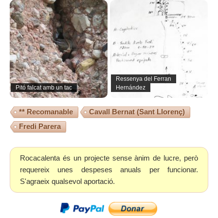
Ressenya del Ferran
Pitó falcat amb un tac
Hernández
** Recomanable
Cavall Bernat (Sant Llorenç)
Fredi Parera
Rocacalenta és un projecte sense ànim de lucre, però
requereix unes despeses anuals per funcionar.
S'agraeix qualsevol aportació.