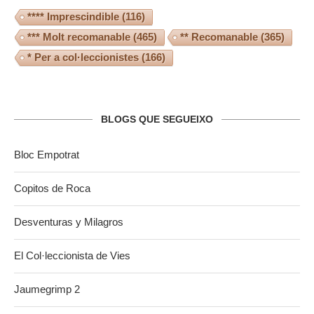
**** Imprescindible
(116)
*** Molt recomanable
(465)
** Recomanable
(365)
* Per a col·leccionistes
(166)
BLOGS QUE SEGUEIXO
Bloc Empotrat
Copitos de Roca
Desventuras y Milagros
El Col·leccionista de Vies
Jaumegrimp 2