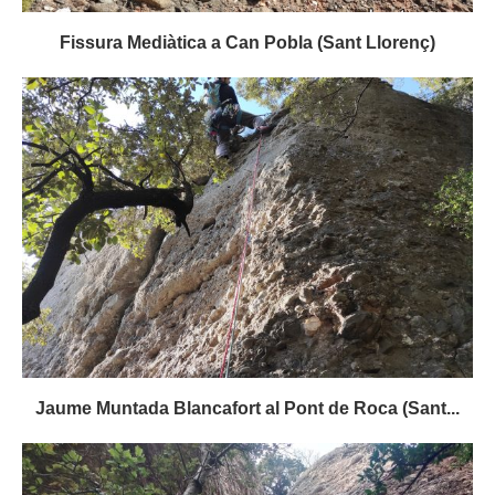
Fissura Mediàtica a Can Pobla (Sant Llorenç)
Jaume Muntada Blancafort al Pont de Roca (Sant...