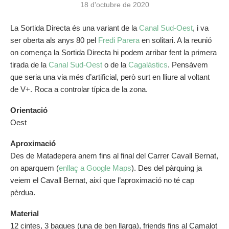
18 d'octubre de 2020
La Sortida Directa és una variant de la
Canal Sud-Oest
, i va
ser oberta als anys 80 pel
Fredi Parera
en solitari. A la reunió
on comença la Sortida Directa hi podem arribar fent la primera
tirada de la
Canal Sud-Oest
o de la
Cagalàstics
. Pensàvem
que seria una via més d’artificial, però surt en lliure al voltant
de V+. Roca a controlar típica de la zona.
Orientació
Oest
Aproximació
Des de Matadepera anem fins al final del Carrer Cavall Bernat,
on aparquem (
enllaç a Google Maps
). Des del pàrquing ja
veiem el Cavall Bernat, així que l’aproximació no té cap
pèrdua.
Material
12 cintes, 3 bagues (una de ben llarga), friends fins al Camalot