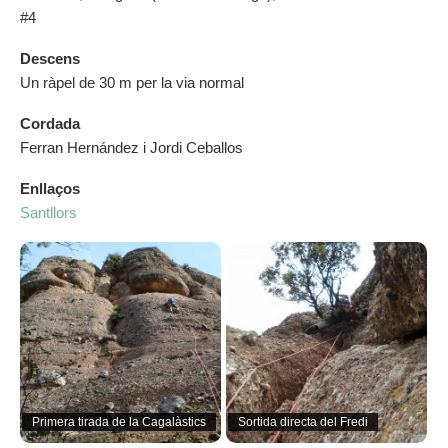
#4
Descens
Un ràpel de 30 m per la via normal
Cordada
Ferran Hernández i Jordi Ceballos
Enllaços
Santllors
Primera tirada de la Cagalàstics
Sortida directa del Fredi