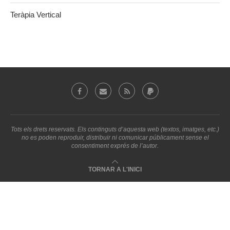
Teràpia Vertical
Tots els drets reservats. Els continguts d’aquesta web (textos, imatges, etc.)
no es poden reproduir, distribuir ni comunicar públicament sense el
consentiment exprés de l’autor.
TORNAR A L'INICI