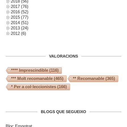
2018 (56)
2017 (76)
2016 (52)
2015 (77)
2014 (51)
2013 (24)
2012 (6)
VALORACIONS
**** Imprescindible
(116)
*** Molt recomanable
(465)
** Recomanable
(365)
* Per a col·leccionistes
(166)
BLOGS QUE SEGUEIXO
Bloc Empotrat