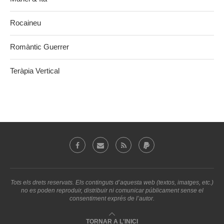
Rocaineu
Romàntic Guerrer
Teràpia Vertical
Tots els drets reservats. Els continguts d’aquesta web (textos, imatges, etc.)
no es poden reproduir, distribuir ni comunicar públicament sense el
consentiment exprés de l’autor.
TORNAR A L'INICI