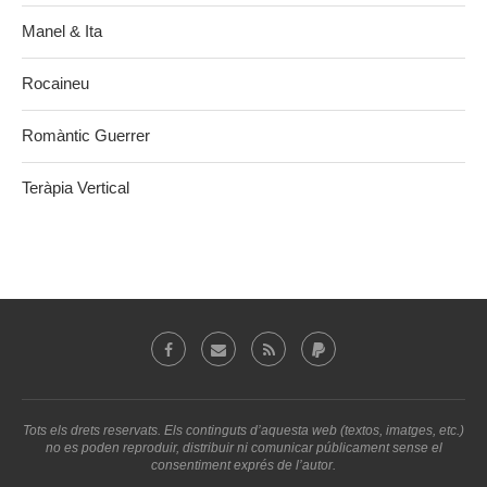
Manel & Ita
Rocaineu
Romàntic Guerrer
Teràpia Vertical
Tots els drets reservats. Els continguts d’aquesta web (textos, imatges, etc.)
no es poden reproduir, distribuir ni comunicar públicament sense el
consentiment exprés de l’autor.