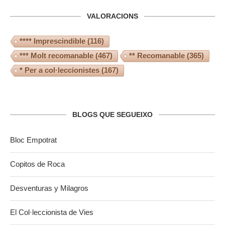
VALORACIONS
**** Imprescindible
(116)
*** Molt recomanable
(467)
** Recomanable
(365)
* Per a col·leccionistes
(167)
BLOGS QUE SEGUEIXO
Bloc Empotrat
Copitos de Roca
Desventuras y Milagros
El Col·leccionista de Vies