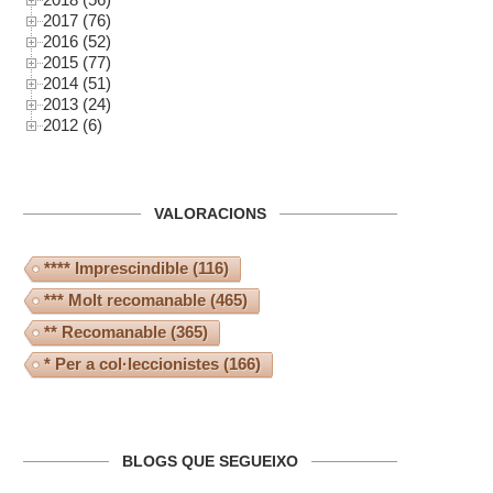
2017 (76)
2016 (52)
2015 (77)
2014 (51)
2013 (24)
2012 (6)
VALORACIONS
**** Imprescindible
(116)
*** Molt recomanable
(465)
** Recomanable
(365)
* Per a col·leccionistes
(166)
BLOGS QUE SEGUEIXO