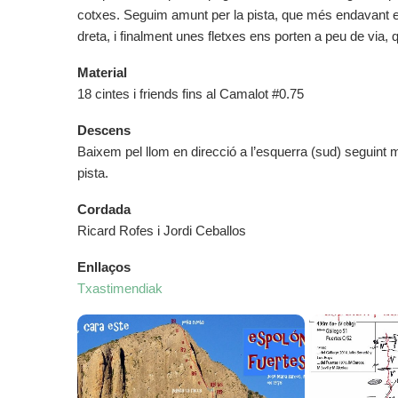
cotxes. Seguim amunt per la pista, que més endavant es
dreta, i finalment unes fletxes ens porten a peu de via, 
Material
18 cintes i friends fins al Camalot #0.75
Descens
Baixem pel llom en direcció a l’esquerra (sud) seguint m
pista.
Cordada
Ricard Rofes i Jordi Ceballos
Enllaços
Txastimendiak