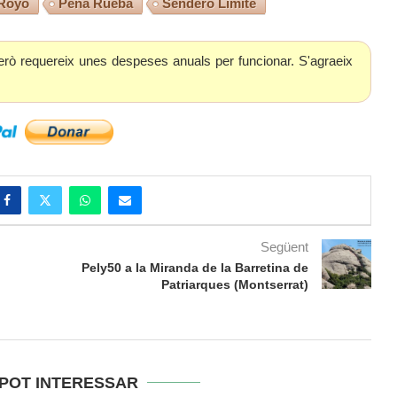
 Royo
Peña Rueba
Sendero Límite
erò requereix unes despeses anuals per funcionar. S'agraeix
Següent
Pely50 a la Miranda de la Barretina de
Patriarques (Montserrat)
 POT INTERESSAR