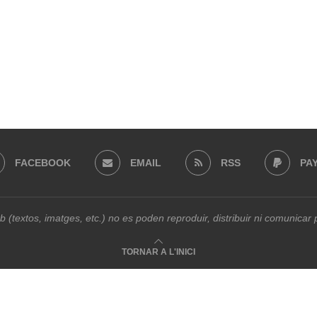
FACEBOOK
EMAIL
RSS
PA
b (textos, imatges, etc.) no es poden reproduir, distribuir ni comunica
TORNAR A L'INICI