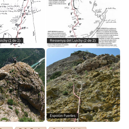
ichy (1 de 2)
Ressenya del Luichy (2 de 2)
Espolón Fuertes