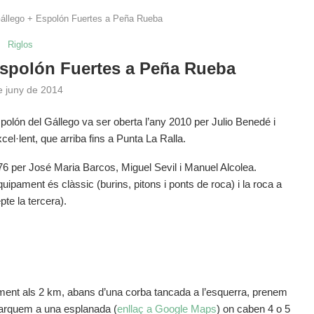
Gállego + Espolón Fuertes a Peña Rueba
Riglos
Espolón Fuertes a Peña Rueba
e juny de 2014
lón del Gállego va ser oberta l’any 2010 per Julio Benedé i
l·lent, que arriba fins a Punta La Ralla.
76 per José Maria Barcos, Miguel Sevil i Manuel Alcolea.
quipament és clàssic (burins, pitons i ponts de roca) i la roca a
pte la tercera).
ament als 2 km, abans d’una corba tancada a l’esquerra, prenem
parquem a una esplanada (
enllaç a Google Maps
) on caben 4 o 5