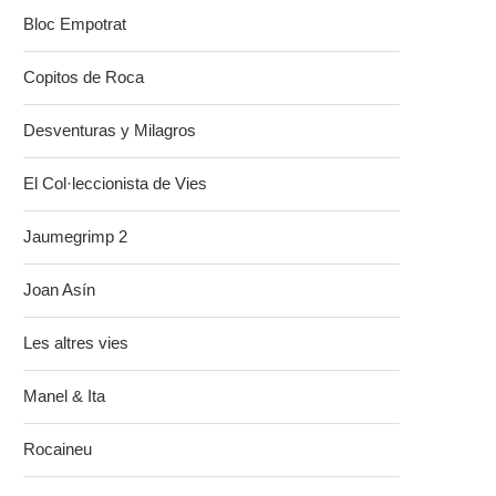
Bloc Empotrat
Copitos de Roca
Desventuras y Milagros
El Col·leccionista de Vies
Jaumegrimp 2
Joan Asín
Les altres vies
Manel & Ita
Rocaineu