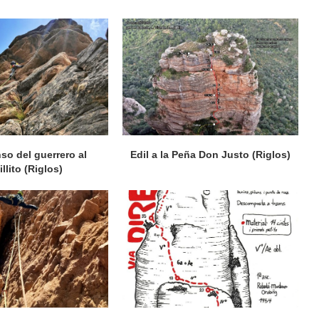
so del guerrero al
Edil a la Peña Don Justo (Riglos)
illito (Riglos)