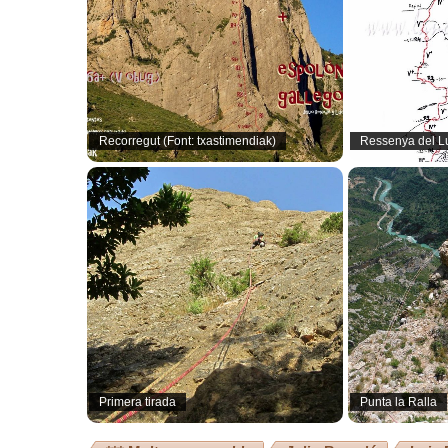
Recorregut (Font: txastimendiak)
Ressenya del Lu
Primera tirada
Punta la Ralla