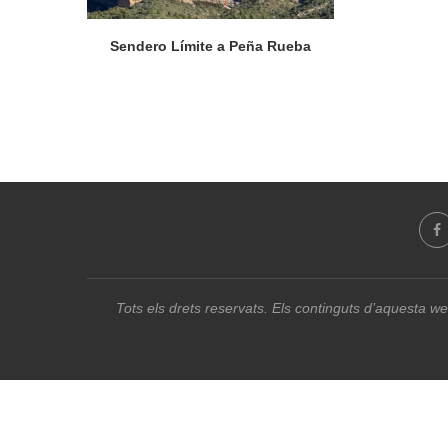
Sendero Límite a Peña Rueba
Tots els drets reservats. Els continguts d’aquesta we