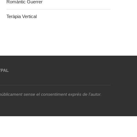
Romàntic Guerrer
Teràpia Vertical
YPAL
r públicament sense el consentiment exprés de l’autor.