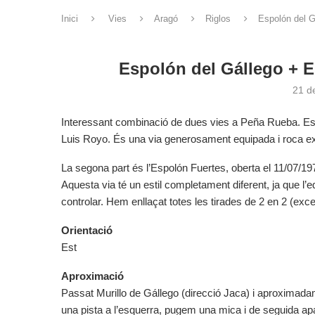
Inici
Vies
Aragó
Riglos
Espolón del 
Espolón del Gállego + 
21 d
Interessant combinació de dues vies a Peña Rueba. Espo
Luis Royo. És una via generosament equipada i roca exce
La segona part és l’Espolón Fuertes, oberta el 11/07/19
Aquesta via té un estil completament diferent, ja que l’e
controlar. Hem enllaçat totes les tirades de 2 en 2 (exce
Orientació
Est
Aproximació
Passat Murillo de Gállego (direcció Jaca) i aproximad
una pista a l’esquerra, pugem una mica i de seguida a