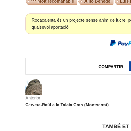
*** Molt recomanable
Julio Benedé
Luis
Rocacalenta és un projecte sense ànim de lucre, p
qualsevol aportació.
COMPARTIR
Anterior
Cervera-Raül a la Talaia Gran (Montserrat)
TAMBÉ ET