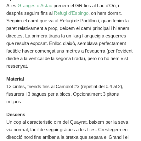
A les
Granges d’Astau
prenem el GR fins al Lac d’Oô, i
després seguim fins al
Refugi d’Espingo
, on hem dormit.
Seguim el camí que va al Refugi de Portillon i, quan tenim la
paret relativament a prop, deixem el camí principal i hi anem
directes. La primera tirada fa un llarg flanqueig a esquerres
que resulta exposat. Enlloc d’això, semblava perfectament
factible haver començat uns metres a l’esquerra (per l’evident
diedre a la vertical de la segona tirada), però no ho hem vist
ressenyat.
Material
12 cintes, friends fins al Camalot #3 (repetint del 0.4 al 2),
fissurers i 3 bagues per a blocs. Opcionalment 3 pitons
mitjans
Descens
Un cop al característic cim del Quayrat, baixem per la seva
via normal, fàcil de seguir gràcies a les fites. Crestegem en
direcció nord fins arribar a la bretxa que separa el Grand i el