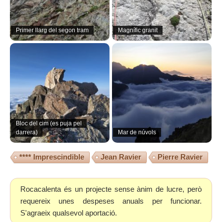
Primer llarg del segon tram
Magnífic granit
Bloc del cim (es puja pel
darrera)
Mar de núvols
**** Imprescindible
Jean Ravier
Pierre Ravier
Rocacalenta és un projecte sense ànim de lucre, però
requereix unes despeses anuals per funcionar.
S'agraeix qualsevol aportació.