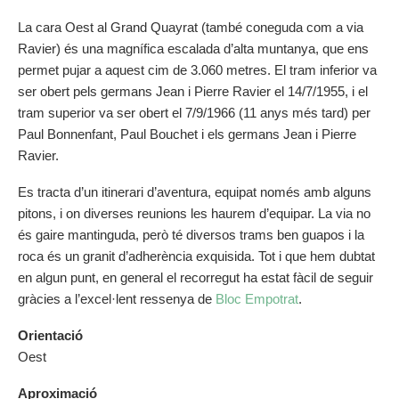
La cara Oest al Grand Quayrat (també coneguda com a via
Ravier) és una magnífica escalada d’alta muntanya, que ens
permet pujar a aquest cim de 3.060 metres. El tram inferior va
ser obert pels germans Jean i Pierre Ravier el 14/7/1955, i el
tram superior va ser obert el 7/9/1966 (11 anys més tard) per
Paul Bonnenfant, Paul Bouchet i els germans Jean i Pierre
Ravier.
Es tracta d’un itinerari d’aventura, equipat només amb alguns
pitons, i on diverses reunions les haurem d’equipar. La via no
és gaire mantinguda, però té diversos trams ben guapos i la
roca és un granit d’adherència exquisida. Tot i que hem dubtat
en algun punt, en general el recorregut ha estat fàcil de seguir
gràcies a l’excel·lent ressenya de
Bloc Empotrat
.
Orientació
Oest
Aproximació