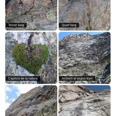
Tercer llarg
Quart llarg
Capricis de la natura
Arribem al segon tram