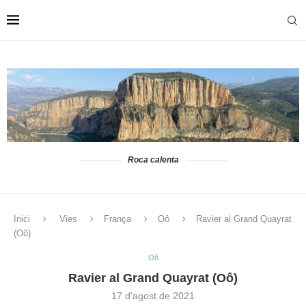
Roca calenta
Inici
Vies
França
Oô
Ravier al Grand Quayrat
(Oô)
Oô
Ravier al Grand Quayrat (Oô)
17 d'agost de 2021