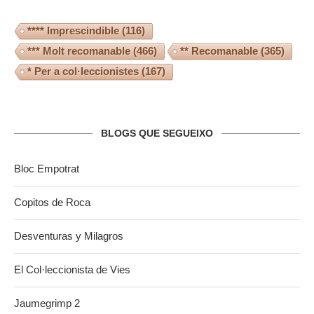
**** Imprescindible
(116)
*** Molt recomanable
(466)
** Recomanable
(365)
* Per a col·leccionistes
(167)
BLOGS QUE SEGUEIXO
Bloc Empotrat
Copitos de Roca
Desventuras y Milagros
El Col·leccionista de Vies
Jaumegrimp 2