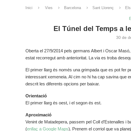
Inici
Vies
Barcelona
Sant Llorenç
Els
E
El Túnel del Temps a le
30 de d
Oberta el 27/9/2014 pels germans Albert i Oscar Masó, to
estat recorregut amb anterioritat. La via es troba deseq
El primer llarg és només una grimpada que es pot fer p
interessant xemeneia. Al cim no hi ha cap savina que en
descrit les diferents opcions per baixar.
Orientació
El primer llarg és oest, i el segon és est.
Aproximació
Venint de Matadepera, passem pel Coll d’Estenalles i b
(
enllaç a Google Maps
). Prenem el corriol que va planej