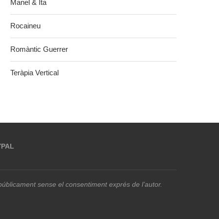
Manel & Ita
Rocaineu
Romàntic Guerrer
Teràpia Vertical
YPAL
r públicament sense el consentiment exprés de l’autor.