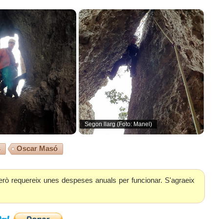
Segon llarg (Foto: Manel)
s
Oscar Masó
erò requereix unes despeses anuals per funcionar. S'agraeix