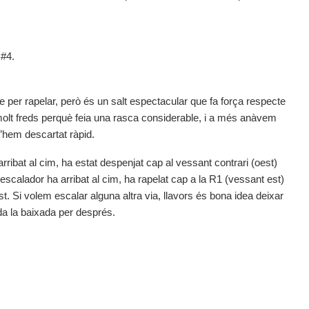
 #4.
re per rapelar, però és un salt espectacular que fa força respecte
molt freds perquè feia una rasca considerable, i a més anàvem
l’hem descartat ràpid.
arribat al cim, ha estat despenjat cap al vessant contrari (oest)
escalador ha arribat al cim, ha rapelat cap a la R1 (vessant est)
. Si volem escalar alguna altra via, llavors és bona idea deixar
da la baixada per després.