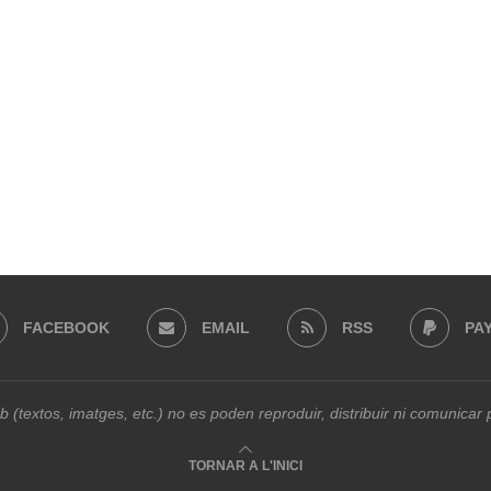
FACEBOOK
EMAIL
RSS
PA
b (textos, imatges, etc.) no es poden reproduir, distribuir ni comunica
TORNAR A L'INICI