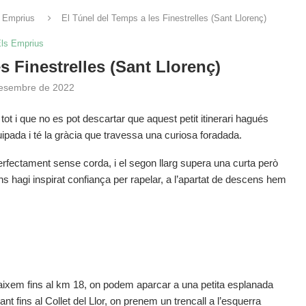
 Emprius
El Túnel del Temps a les Finestrelles (Sant Llorenç)
ls Emprius
s Finestrelles (Sant Llorenç)
esembre de 2022
t i que no es pot descartar que aquest petit itinerari hagués
uipada i té la gràcia que travessa una curiosa foradada.
erfectament sense corda, i el segon llarg supera una curta però
s hagi inspirat confiança per rapelar, a l’apartat de descens hem
aixem fins al km 18, on podem aparcar a una petita esplanada
ant fins al Collet del Llor, on prenem un trencall a l’esquerra