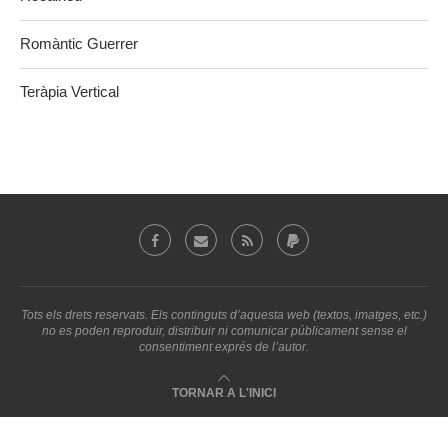
Romàntic Guerrer
Teràpia Vertical
Tots els drets reservats. Els continguts d’aquesta web (textos, imatges, etc.)
no es poden reproduir, distribuir ni comunicar públicament sense el
consentiment exprés de l’autor.
TORNAR A L'INICI