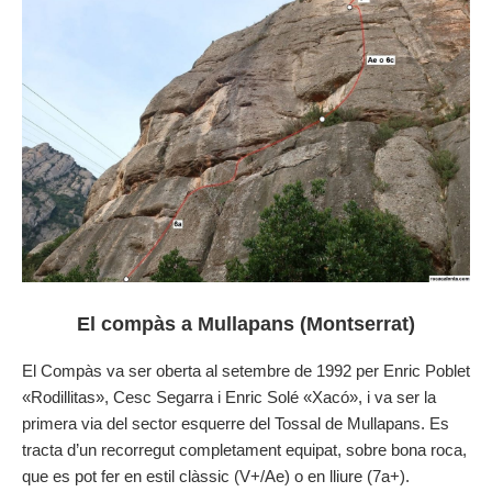
El compàs a Mullapans (Montserrat)
El Compàs va ser oberta al setembre de 1992 per Enric Poblet
«Rodillitas», Cesc Segarra i Enric Solé «Xacó», i va ser la
primera via del sector esquerre del Tossal de Mullapans. Es
tracta d’un recorregut completament equipat, sobre bona roca,
que es pot fer en estil clàssic (V+/Ae) o en lliure (7a+).