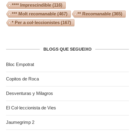
**** Imprescindible
(116)
*** Molt recomanable
(467)
** Recomanable
(365)
* Per a col·leccionistes
(167)
BLOGS QUE SEGUEIXO
Bloc Empotrat
Copitos de Roca
Desventuras y Milagros
El Col·leccionista de Vies
Jaumegrimp 2