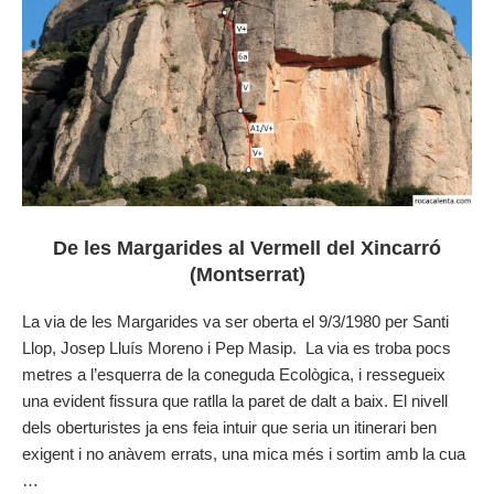
De les Margarides al Vermell del Xincarró
(Montserrat)
La via de les Margarides va ser oberta el 9/3/1980 per Santi
Llop, Josep Lluís Moreno i Pep Masip. La via es troba pocs
metres a l’esquerra de la coneguda Ecològica, i ressegueix
una evident fissura que ratlla la paret de dalt a baix. El nivell
dels oberturistes ja ens feia intuir que seria un itinerari ben
exigent i no anàvem errats, una mica més i sortim amb la cua
…