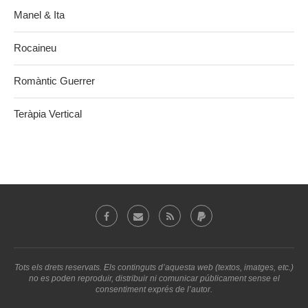
Manel & Ita
Rocaineu
Romàntic Guerrer
Teràpia Vertical
Tots els drets reservats. Els continguts d’aquesta web (textos, imatges, etc.)
no es poden reproduir, distribuir ni comunicar públicament sense el
consentiment exprés de l’autor.