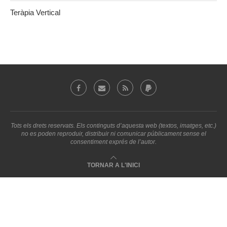
Teràpia Vertical
Tots els drets reservats. Els continguts d’aquesta web (textos, imatges, etc.)
no es poden reproduir, distribuir ni comunicar públicament sense el
consentiment exprés de l’autor.
TORNAR A L'INICI