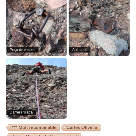
Peça de museu
Antic pitó
Darrera tirada
*** Molt recomanable
Carles Olivella