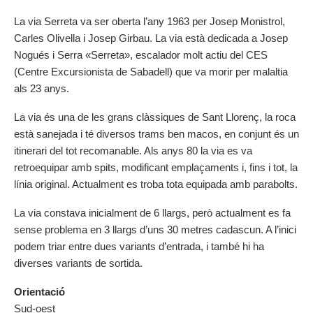
La via Serreta va ser oberta l’any 1963 per Josep Monistrol,
Carles Olivella i Josep Girbau. La via està dedicada a Josep
Nogués i Serra «Serreta», escalador molt actiu del CES
(Centre Excursionista de Sabadell) que va morir per malaltia
als 23 anys.
La via és una de les grans clàssiques de Sant Llorenç, la roca
està sanejada i té diversos trams ben macos, en conjunt és un
itinerari del tot recomanable. Als anys 80 la via es va
retroequipar amb spits, modificant emplaçaments i, fins i tot, la
línia original. Actualment es troba tota equipada amb parabolts.
La via constava inicialment de 6 llargs, però actualment es fa
sense problema en 3 llargs d’uns 30 metres cadascun. A l’inici
podem triar entre dues variants d’entrada, i també hi ha
diverses variants de sortida.
Orientació
Sud-oest