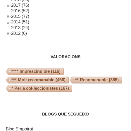
2017 (76)
2016 (52)
2015 (77)
2014 (51)
2013 (24)
2012 (6)
VALORACIONS
**** Imprescindible
(116)
*** Molt recomanable
(466)
** Recomanable
(365)
* Per a col·leccionistes
(167)
BLOGS QUE SEGUEIXO
Bloc Empotrat