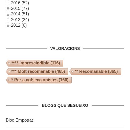
2016 (52)
2015 (77)
2014 (51)
2013 (24)
2012 (6)
VALORACIONS
**** Imprescindible
(116)
*** Molt recomanable
(465)
** Recomanable
(365)
* Per a col·leccionistes
(166)
BLOGS QUE SEGUEIXO
Bloc Empotrat