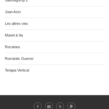
Jaumegrimp 2
Joan Asín
Les altres vies
Manel & Ita
Rocaineu
Romàntic Guerrer
Teràpia Vertical