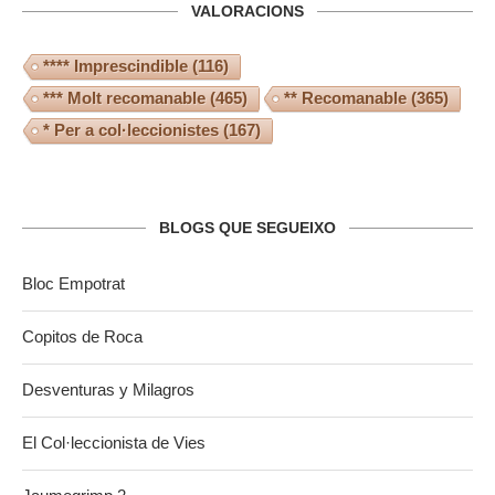
VALORACIONS
**** Imprescindible
(116)
*** Molt recomanable
(465)
** Recomanable
(365)
* Per a col·leccionistes
(167)
BLOGS QUE SEGUEIXO
Bloc Empotrat
Copitos de Roca
Desventuras y Milagros
El Col·leccionista de Vies