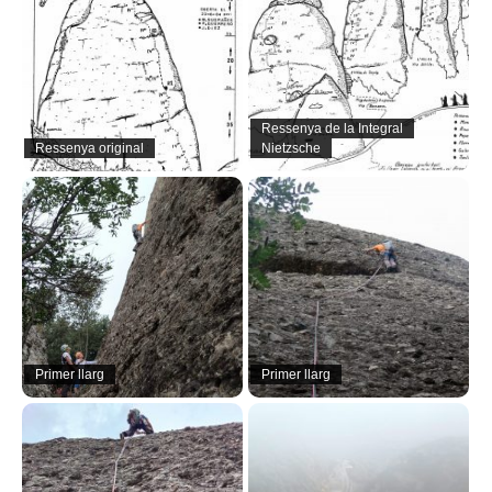
Ressenya de la Integral
Ressenya original
Nietzsche
Primer llarg
Primer llarg