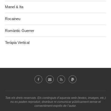
Manel & Ita
Rocaineu
Romàntic Guerrer
Teràpia Vertical
Tots els drets reservats. Els continguts d’aquesta web (textos, imatges, etc.)
no es poden reproduir, distribuir ni comunicar públicament sense el
consentiment exprés de l’autor.