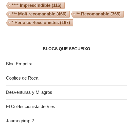
**** Imprescindible
(116)
*** Molt recomanable
(466)
** Recomanable
(365)
* Per a col·leccionistes
(167)
BLOGS QUE SEGUEIXO
Bloc Empotrat
Copitos de Roca
Desventuras y Milagros
El Col·leccionista de Vies
Jaumegrimp 2