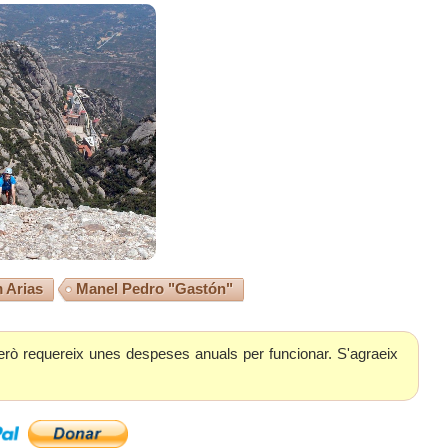
 Arias
Manel Pedro "Gastón"
erò requereix unes despeses anuals per funcionar. S'agraeix