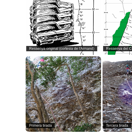
Ressenya original (cortesia de l'Armand)
Ressenya del Co
Primera tirada
Tercera tirada