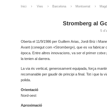
Inici
Vies
Barcelona
Montserrat
Magd
Stromberg al Go
5 d'
Oberta el 11/9/1986 per Guillem Arias, Jordi Briz i Man
Avant (conegut com «Stromberg»), que es va fabricar de
època. Entre altres innovacions, va ser el primer cotxe 
la tenien al darrera.
La via és vertical, generosament equipada, força mantin
recomanable per gaudir de principi a final. Tot i que la 
polida.
Orientació
Nord-oest
Aproximació