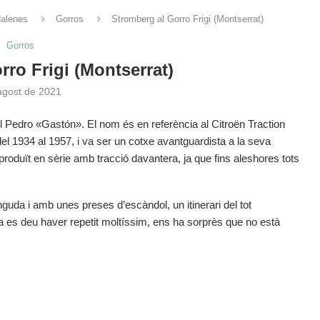
alenes
Gorros
Stromberg al Gorro Frigi (Montserrat)
Gorros
rro Frigi (Montserrat)
agost de 2021
el Pedro «Gastón». El nom és en referència al Citroën Traction
l 1934 al 1957, i va ser un cotxe avantguardista a la seva
produït en sèrie amb tracció davantera, ja que fins aleshores tots
guda i amb unes preses d’escàndol, un itinerari del tot
via es deu haver repetit moltíssim, ens ha sorprès que no està