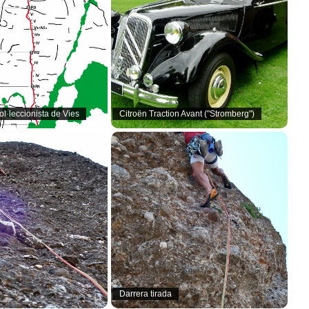
l·leccionista de Vies
Citroën Traction Avant ("Stromberg")
Darrera tirada