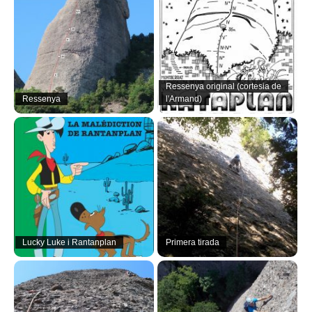
Ressenya original (cortesia de
Ressenya
l'Armand)
Lucky Luke i Rantanplan
Primera tirada