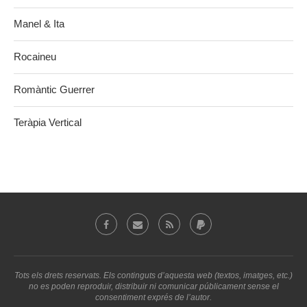
Manel & Ita
Rocaineu
Romàntic Guerrer
Teràpia Vertical
Tots els drets reservats. Els continguts d’aquesta web (textos, imatges, etc.)
no es poden reproduir, distribuir ni comunicar públicament sense el
consentiment exprés de l’autor.