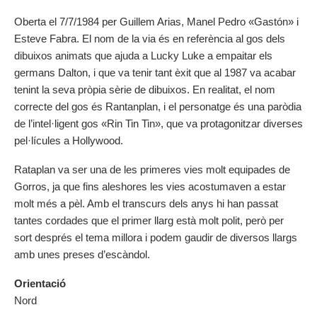
Oberta el 7/7/1984 per Guillem Arias, Manel Pedro «Gastón» i
Esteve Fabra. El nom de la via és en referència al gos dels
dibuixos animats que ajuda a Lucky Luke a empaitar els
germans Dalton, i que va tenir tant èxit que al 1987 va acabar
tenint la seva pròpia sèrie de dibuixos. En realitat, el nom
correcte del gos és Rantanplan, i el personatge és una paròdia
de l’intel·ligent gos «Rin Tin Tin», que va protagonitzar diverses
pel·lícules a Hollywood.
Rataplan va ser una de les primeres vies molt equipades de
Gorros, ja que fins aleshores les vies acostumaven a estar
molt més a pèl. Amb el transcurs dels anys hi han passat
tantes cordades que el primer llarg està molt polit, però per
sort després el tema millora i podem gaudir de diversos llargs
amb unes preses d’escàndol.
Orientació
Nord