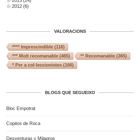
2013 (24)
2012 (6)
VALORACIONS
**** Imprescindible
(116)
*** Molt recomanable
(465)
** Recomanable
(365)
* Per a col·leccionistes
(166)
BLOGS QUE SEGUEIXO
Bloc Empotrat
Copitos de Roca
Desventuras y Milagros