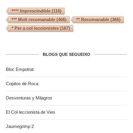
**** Imprescindible
(116)
*** Molt recomanable
(466)
** Recomanable
(365)
* Per a col·leccionistes
(167)
BLOGS QUE SEGUEIXO
Bloc Empotrat
Copitos de Roca
Desventuras y Milagros
El Col·leccionista de Vies
Jaumegrimp 2