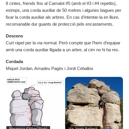
8 cintes, friends fins al Camalot #5 (amb el #3 i #4 repetits),
estreps, una corda auxiliar de 50 metres i algunes bagues per
fixar la corda auxiliar als arbres. En cas d’intentar-la en lliure,
recomanable dur guants de protecció pels encastaments.
Descens
Curt ràpel per la via normal. Però compte que l’hem d’equipar
amb una corda auxiliar lligada a un arbre, al cim no hi ha res.
Cordada
Miquel Jordan, Amadeu Pagès i Jordi Ceballos
Ressenya d'Albert Masó
Via Josep Barberà