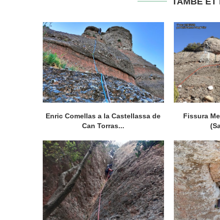
TAMBÉ ET
Enric Comellas a la Castellassa de
Fissura Me
Can Torras...
(S