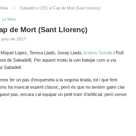
Mola
Sabadell o CES al Cap de Mort (Sant Llorenç)
La Mola
ap de Mort (Sant Llorenç)
 juny de 2017
 Miquel López, Teresa Lladó, Josep Lladó,
Andreu Sorolla
i Rufí
ta de Sabadell). Per aquest motiu la van batejar com a via
a Sabadell.
ereix fer un pas d’esqueneta a la segona tirada, tot i que fent
ns ha mancat esperit clàssic, però és que no teníem gaire clar
st pas, encara cal equipar un petit tram d’artificial, però sense