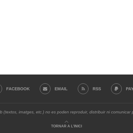
FACEBOOK
EMAIL
RSS
PA
b (textos, imatges, etc.) no es poden reproduir, distribuir ni comunica
TORNAR A L'INICI