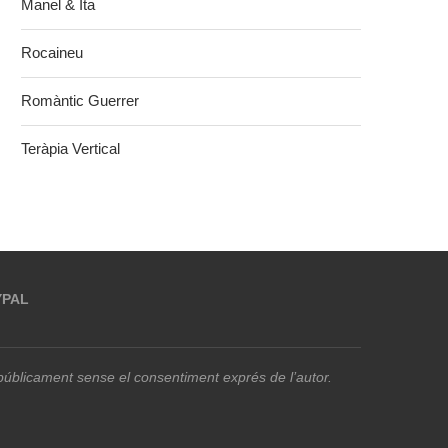
Manel & Ita
Rocaineu
Romàntic Guerrer
Teràpia Vertical
YPAL
r públicament sense el consentiment exprés de l’autor.