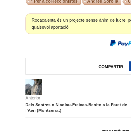
* Per a col·leccionistes
Andreu Sorolla
C
Rocacalenta és un projecte sense ànim de lucre, p
qualsevol aportació.
COMPARTIR
Anterior
Dels Sostres o Nicolau-Freixas-Benito a la Paret de
l’Aeri (Montserrat)