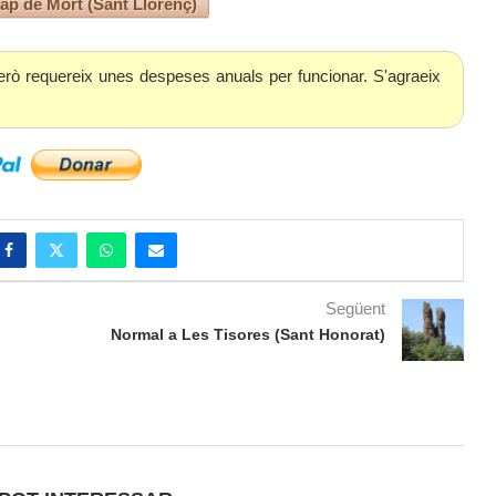
ap de Mort (Sant Llorenç)
erò requereix unes despeses anuals per funcionar. S'agraeix
Següent
Normal a Les Tisores (Sant Honorat)