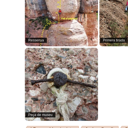
Ressenya
Primera tirada
Peça de museu