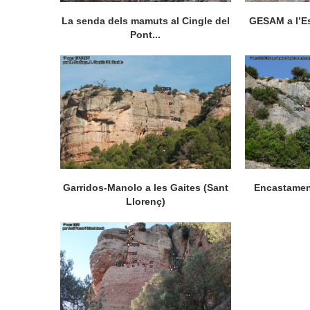
La senda dels mamuts al Cingle del
GESAM a l’Es
Pont...
Garridos-Manolo a les Gaites (Sant
Encastament
Llorenç)