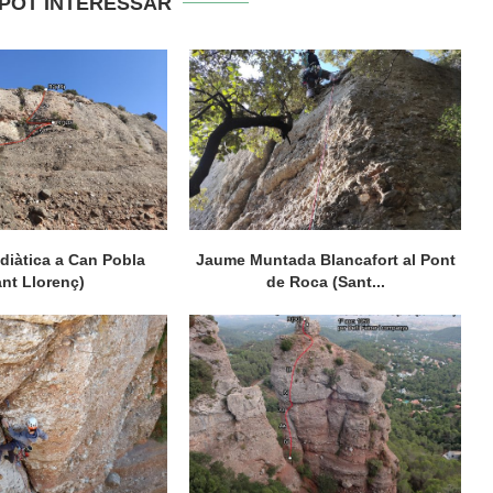
 POT INTERESSAR
diàtica a Can Pobla
Jaume Muntada Blancafort al Pont
ant Llorenç)
de Roca (Sant...