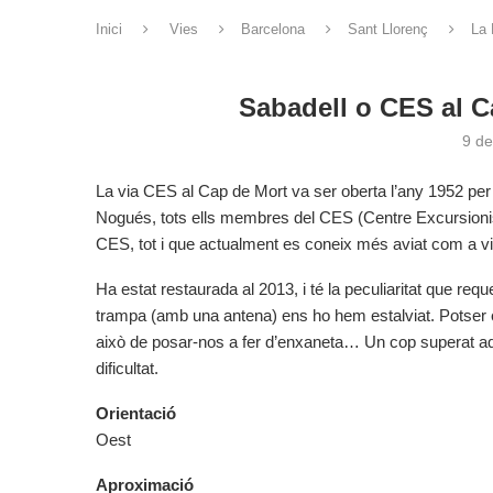
Inici
Vies
Barcelona
Sant Llorenç
La 
Sabadell o CES al C
9 de
La via CES al Cap de Mort va ser oberta l’any 1952 per
Nogués, tots ells membres del CES (Centre Excursionis
CES, tot i que actualment es coneix més aviat com a vi
Ha estat restaurada al 2013, i té la peculiaritat que requ
trampa (amb una antena) ens ho hem estalviat. Potser e
això de posar-nos a fer d’enxaneta… Un cop superat aque
dificultat.
Orientació
Oest
Aproximació