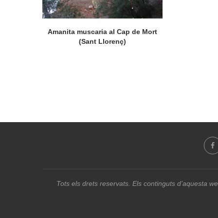
Amanita muscaria al Cap de Mort
(Sant Llorenç)
Tots els drets reservats. Els continguts d’aquesta we