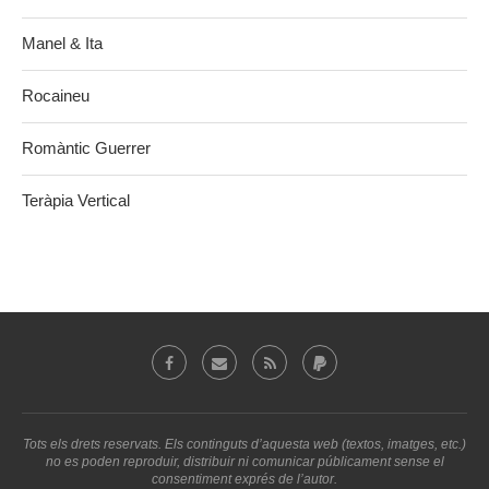
Manel & Ita
Rocaineu
Romàntic Guerrer
Teràpia Vertical
Tots els drets reservats. Els continguts d’aquesta web (textos, imatges, etc.)
no es poden reproduir, distribuir ni comunicar públicament sense el
consentiment exprés de l’autor.