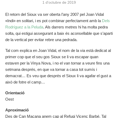
1 d'octubre de 2019
El retorn del Sioux va ser oberta l’any 2007 pel Joan Vidal
«Indi» en solitari, i es pot combinar perfectament amb la
Dels
Rodríguez a la Peluda
. Als darrers metres hi ha molta pedra
solta, qui estigui assegurant a baix és aconsellable que s’aparti
de la vertical per evitar rebre una pedrada.
Tal com explica en Joan Vidal, el nom de la via està dedicat al
primer cop que el seu gos Sioux se li va escapar quan
estaven per la Vinya Nova, i no el van tornar a veure fins una
setmana després, en que va tornar a casa tot sumís i
demacrat… Es veu que després el Sioux li va agafar el gust a
això de fotre el camp…
Orientació
Oest
Aproximació
Des de Can Maçana anem cap al Refugi Vicenç Barbé. Tal