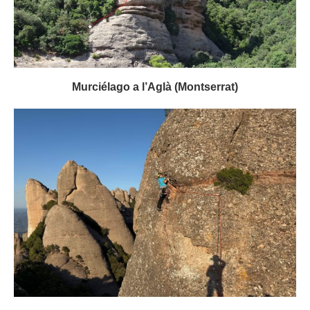
Murciélago a l’Aglà (Montserrat)