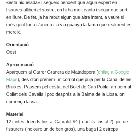
«està niquelada» i segueix pendent que algun expert en
fissures alliberi el sostre, on hi ha molt canto i segur que surt
en lliure. De fet, ja ha rebut algun que altre intent, a veure si
més gent forta s’anima i la via guanya la fama que realment es
mereix.
Orientació
Oest
Aproximació
Aparquem al Carrer Granera de Matadepera (
enllaç a Google
Maps
), des d’on prenem un corriol que puja per la Canal de les
Bruixes. Passem pel costat del Bolet de Can Pobla, arribem al
Collet dels Cavalls i poc després a la Balma de la Llosa, on
comença la via.
Material
12 cintes, friends fins al Camalot #4 (repetits fins al 2), joc de
fissurers (incloure un de ben gros), una baga i 2 estreps