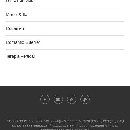
Les altres vies
Manel & Ita
Rocaineu
Romàntic Guerrer
Teràpia Vertical
Tots els drets reservats. Els continguts d’aquesta web (textos, imatges, etc.)
no es poden reproduir, distribuir ni comunicar públicament sense el