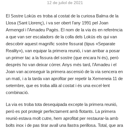
12 de juliol de 2021
El Sostre Loküs es troba al costat de la curiosa Balma de la
Llosa (Sant Llorenç), i va ser obert l’any 1991 pel Joan
Armengol i l’Amadeu Pagès. El nom de la via és en referència
a que van ser escaladors de la colla dels Loküs els qui van
descobrir aquest magnífic sostre fissurat (tipus «Separate
Reality»), van equipar la primera reunió, i van arribar a posar
un primer tac a la fissura del sostre (que encara hi és), però
després ho van deixar córrer. Anys més tard, l’Amadeu i el
Joan van aconseguir la primera ascensió de la via sencera en
un matí, i a la tarda van aprofitar per repetir la Xemeneia 11 de
setembre, que es troba allà al costat i és una excel·lent
combinació.
La via es troba tota desequipada excepte la primera reunió,
però es pot protegir perfectament amb flotants. La primera
reunió estava molt cutre, hem aprofitat per restaurar-la amb
bolts inox i de pas tirar avall una llastra perillosa. Total, que ara