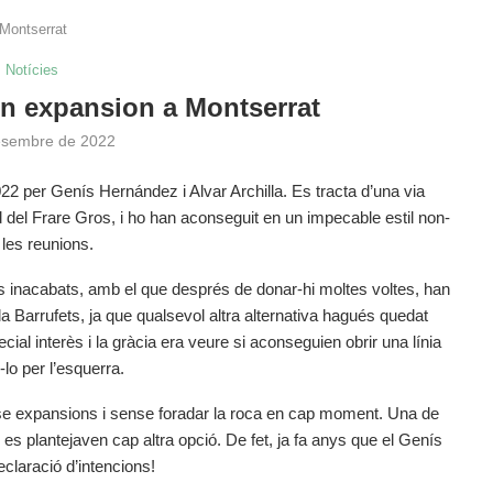
Montserrat
Notícies
n expansion a Montserrat
esembre de 2022
2 per Genís Hernández i Alvar Archilla. Es tracta d’una via
d del Frare Gros, i ho han aconseguit en un impecable estil non-
 les reunions.
ctes inacabats, amb el que després de donar-hi moltes voltes, han
la Barrufets, ja que qualsevol altra alternativa hagués quedat
cial interès i la gràcia era veure si aconseguien obrir una línia
r-lo per l’esquerra.
ense expansions i sense foradar la roca en cap moment. Una de
es plantejaven cap altra opció. De fet, ja fa anys que el Genís
declaració d’intencions!