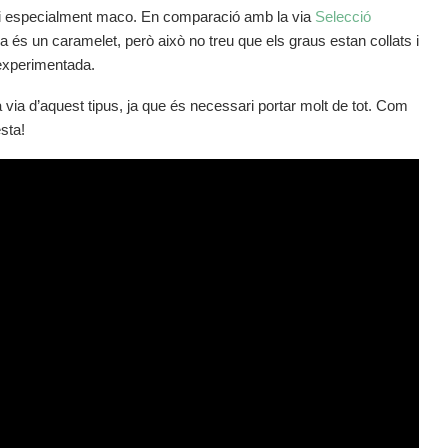
ari especialment maco. En comparació amb la via
Selecció
 és un caramelet, però això no treu que els graus estan collats i
experimentada.
a via d’aquest tipus, ja que és necessari portar molt de tot. Com
resta!