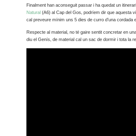
Finalment han aconseguit passar i ha quedat un itiner
Natural
(A6) al Cap del Gos, podríem dir que aquesta via
cal preveure mínim uns 5 dies de curro d’una cordada 
Respecte al material, no té gaire sentit concretar en un
diu el Genís, de material cal un sac de dormir i tota la 