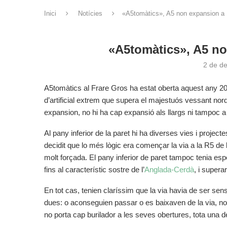
Inici
Notícies
«A5tomàtics», A5 non expansion a 
«A5tomàtics», A5 no
2 de d
A5tomàtics al Frare Gros ha estat oberta aquest any 202
d’artificial extrem que supera el majestuós vessant nor
expansion, no hi ha cap expansió als llargs ni tampoc a
Al pany inferior de la paret hi ha diverses vies i proje
decidit que lo més lògic era començar la via a la R5 de 
molt forçada. El pany inferior de paret tampoc tenia espe
fins al característic sostre de l’
Anglada-Cerdà
, i supera
En tot cas, tenien claríssim que la via havia de ser s
dues: o aconseguien passar o es baixaven de la via, no 
no porta cap burilador a les seves obertures, tota una 