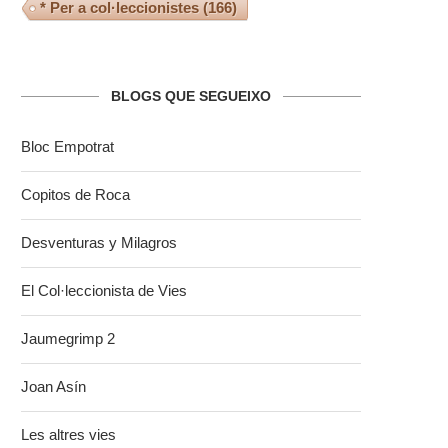
* Per a col·leccionistes
(166)
BLOGS QUE SEGUEIXO
Bloc Empotrat
Copitos de Roca
Desventuras y Milagros
El Col·leccionista de Vies
Jaumegrimp 2
Joan Asín
Les altres vies