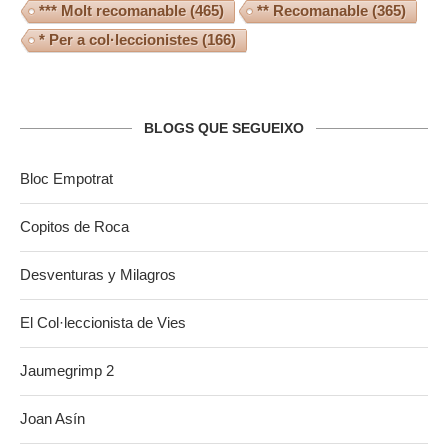
*** Molt recomanable
(465)
** Recomanable
(365)
* Per a col·leccionistes
(166)
BLOGS QUE SEGUEIXO
Bloc Empotrat
Copitos de Roca
Desventuras y Milagros
El Col·leccionista de Vies
Jaumegrimp 2
Joan Asín