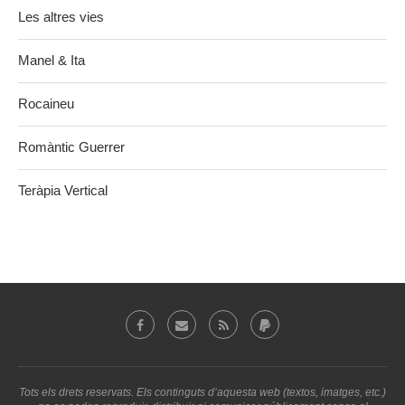
Les altres vies
Manel & Ita
Rocaineu
Romàntic Guerrer
Teràpia Vertical
Tots els drets reservats. Els continguts d’aquesta web (textos, imatges, etc.)