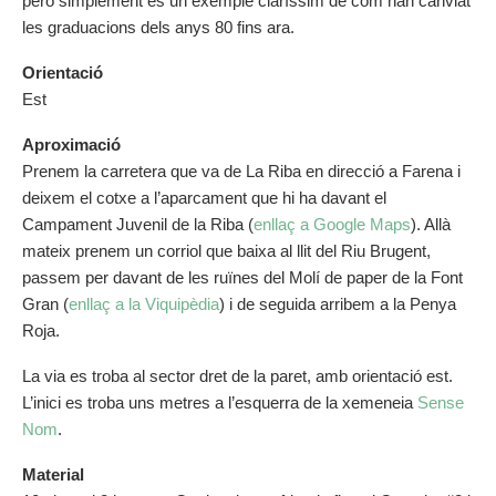
però simplement és un exemple claríssim de com han canviat
les graduacions dels anys 80 fins ara.
Orientació
Est
Aproximació
Prenem la carretera que va de La Riba en direcció a Farena i
deixem el cotxe a l’aparcament que hi ha davant el
Campament Juvenil de la Riba (
enllaç a Google Maps
). Allà
mateix prenem un corriol que baixa al llit del Riu Brugent,
passem per davant de les ruïnes del Molí de paper de la Font
Gran (
enllaç a la Viquipèdia
) i de seguida arribem a la Penya
Roja.
La via es troba al sector dret de la paret, amb orientació est.
L’inici es troba uns metres a l’esquerra de la xemeneia
Sense
Nom
.
Material