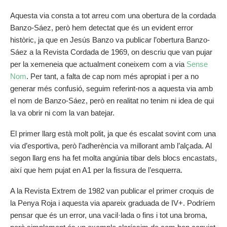
Aquesta via consta a tot arreu com una obertura de la cordada
Banzo-Sáez, però hem detectat que és un evident error
històric, ja que en Jesús Banzo va publicar l’obertura Banzo-
Sáez a la Revista Cordada de 1969, on descriu que van pujar
per la xemeneia que actualment coneixem com a via
Sense
Nom
. Per tant, a falta de cap nom més apropiat i per a no
generar més confusió, seguim referint-nos a aquesta via amb
el nom de Banzo-Sáez, però en realitat no tenim ni idea de qui
la va obrir ni com la van batejar.
El primer llarg està molt polit, ja que és escalat sovint com una
via d’esportiva, però l’adherència va millorant amb l’alçada. Al
segon llarg ens ha fet molta angúnia tibar dels blocs encastats,
així que hem pujat en A1 per la fissura de l’esquerra.
A la Revista Extrem de 1982 van publicar el primer croquis de
la Penya Roja i aquesta via apareix graduada de IV+. Podríem
pensar que és un error, una vacil·lada o fins i tot una broma,