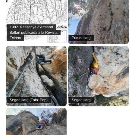
1982. Ressenya d'Armand
Ballart publicada a la Revista
Extrem
Primer llarg
Segon llarg (Foto: Pep)
Segon llarg