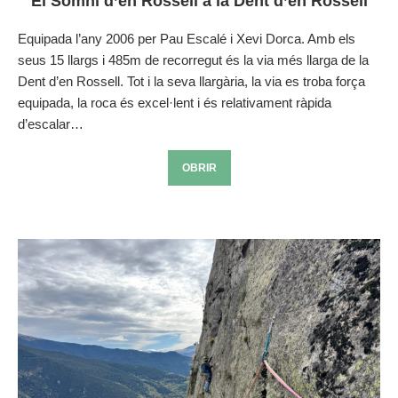
El Somni d’en Rossell a la Dent d’en Rossell
Equipada l’any 2006 per Pau Escalé i Xevi Dorca. Amb els
seus 15 llargs i 485m de recorregut és la via més llarga de la
Dent d’en Rossell. Tot i la seva llargària, la via es troba força
equipada, la roca és excel·lent i és relativament ràpida
d’escalar…
OBRIR