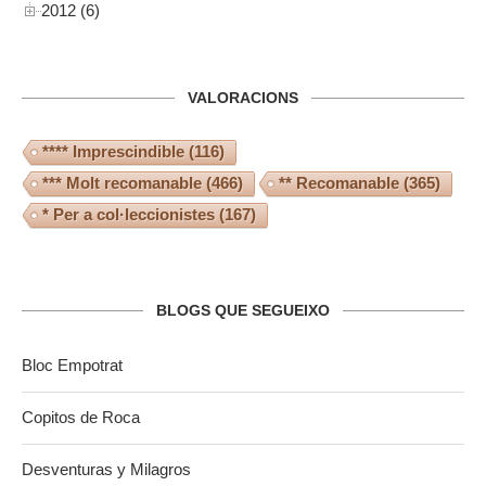
2012 (6)
VALORACIONS
**** Imprescindible
(116)
*** Molt recomanable
(466)
** Recomanable
(365)
* Per a col·leccionistes
(167)
BLOGS QUE SEGUEIXO
Bloc Empotrat
Copitos de Roca
Desventuras y Milagros