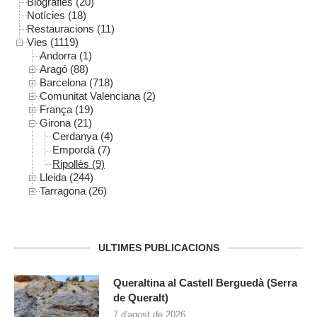
Biografies (20)
Notícies (18)
Restauracions (11)
Vies (1119)
Andorra (1)
Aragó (88)
Barcelona (718)
Comunitat Valenciana (2)
França (19)
Girona (21)
Cerdanya (4)
Empordà (7)
Ripollès (9)
Lleida (244)
Tarragona (26)
ULTIMES PUBLICACIONS
Queraltina al Castell Berguedà (Serra
de Queralt)
7 d'agost de 2026