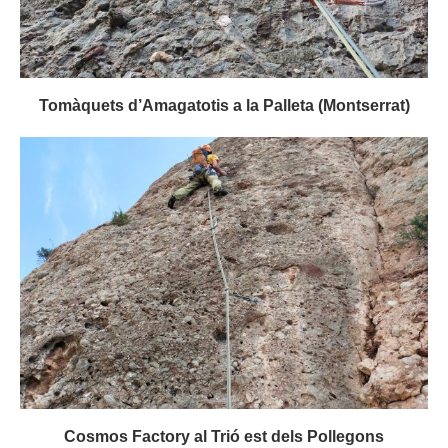
Tomàquets d’Amagatotis a la Palleta (Montserrat)
Cosmos Factory al Trió est dels Pollegons