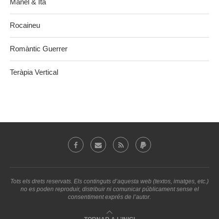
Manel & Ita
Rocaineu
Romàntic Guerrer
Teràpia Vertical
Tots els drets reservats. Els continguts d’aquesta web (textos, imatges, etc.)
no es poden reproduir, distribuir ni comunicar públicament sense el
consentiment exprés de l’autor.