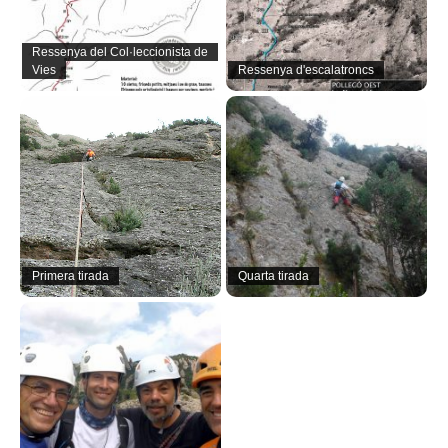
Ressenya del Col·leccionista de
Vies
Ressenya d'escalatroncs
Primera tirada
Quarta tirada