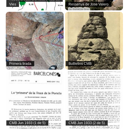
Vies
Ressenya de Jose Valero
Primera tirada
Butlletins CMB
CMB Jun 1933 (1 de 5)
CMB Jun 1933 (2 de 5)