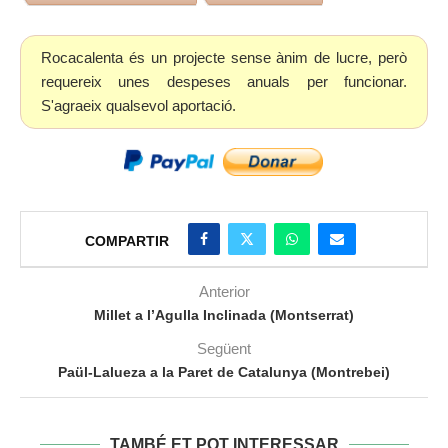
Rocacalenta és un projecte sense ànim de lucre, però
requereix unes despeses anuals per funcionar.
S'agraeix qualsevol aportació.
COMPARTIR
Anterior
Millet a l’Agulla Inclinada (Montserrat)
Següent
Paül-Lalueza a la Paret de Catalunya (Montrebei)
TAMBÉ ET POT INTERESSAR