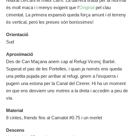
relaxat cercant el millor camí. La darrera tirada per la Normal
és molt maca i i menys exigent que l’
Original
pel clau
cimentat. La primera expansió queda força amunt i el terreny
és vertical, però les preses són boníssimes!
Orientació
Sud
Aproximació
Des de Can Maçana anem cap al Refugi Vicenç Barbé.
Superat el pas de les Portelles, i quan ja només ens queda
una petita pujada per arribar al refugi, girem a l’esquerra i
pugem una estona per la Canal del Cirerer. Hi ha un moment
en que ens desviem uns metres a la dreta i accedim a peu de
via.
Material
8 cintes, friends fins al Camalot #0.75 i un merlet
Descens