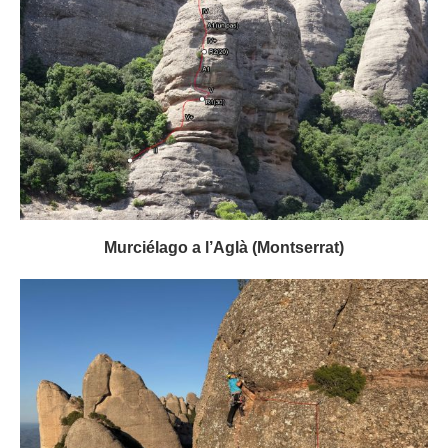
Murciélago a l’Aglà (Montserrat)