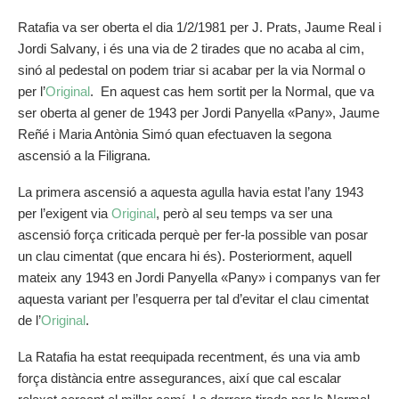
Ratafia va ser oberta el dia 1/2/1981 per J. Prats, Jaume Real i
Jordi Salvany, i és una via de 2 tirades que no acaba al cim,
sinó al pedestal on podem triar si acabar per la via Normal o
per l’
Original
. En aquest cas hem sortit per la Normal, que va
ser oberta al gener de 1943 per Jordi Panyella «Pany», Jaume
Reñé i Maria Antònia Simó quan efectuaven la segona
ascensió a la Filigrana.
La primera ascensió a aquesta agulla havia estat l’any 1943
per l’exigent via
Original
, però al seu temps va ser una
ascensió força criticada perquè per fer-la possible van posar
un clau cimentat (que encara hi és). Posteriorment, aquell
mateix any 1943 en Jordi Panyella «Pany» i companys van fer
aquesta variant per l’esquerra per tal d’evitar el clau cimentat
de l’
Original
.
La Ratafia ha estat reequipada recentment, és una via amb
força distància entre assegurances, així que cal escalar