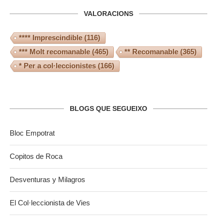
VALORACIONS
**** Imprescindible
(116)
*** Molt recomanable
(465)
** Recomanable
(365)
* Per a col·leccionistes
(166)
BLOGS QUE SEGUEIXO
Bloc Empotrat
Copitos de Roca
Desventuras y Milagros
El Col·leccionista de Vies