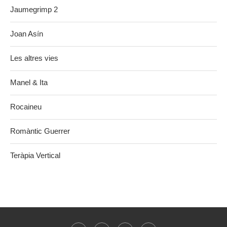
Jaumegrimp 2
Joan Asín
Les altres vies
Manel & Ita
Rocaineu
Romàntic Guerrer
Teràpia Vertical