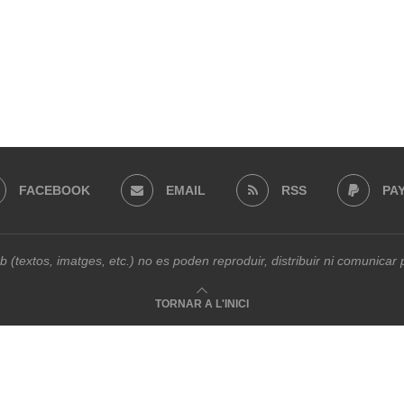
FACEBOOK
EMAIL
RSS
PA
b (textos, imatges, etc.) no es poden reproduir, distribuir ni comunica
TORNAR A L'INICI