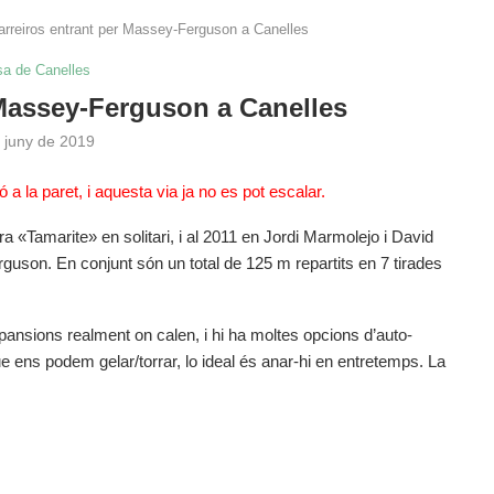
arreiros entrant per Massey-Ferguson a Canelles
sa de Canelles
 Massey-Ferguson a Canelles
 juny de 2019
ó a la paret, i aquesta via ja no es pot escalar.
 «Tamarite» en solitari, i al 2011 en Jordi Marmolejo i David
guson. En conjunt són un total de 125 m repartits en 7 tirades
xpansions realment on calen, i hi ha moltes opcions d’auto-
ue ens podem gelar/torrar, lo ideal és anar-hi en entretemps. La