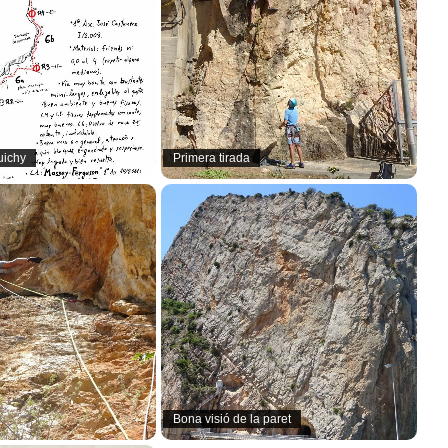
uichy
Primera tirada
Bona visió de la paret