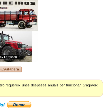
sey-Ferguson
 Castanera
erò requereix unes despeses anuals per funcionar. S'agraeix