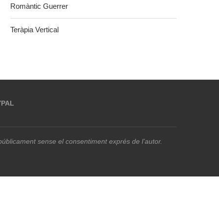
Romàntic Guerrer
Teràpia Vertical
YPAL
r públicament sense el consentiment exprés de l’autor.