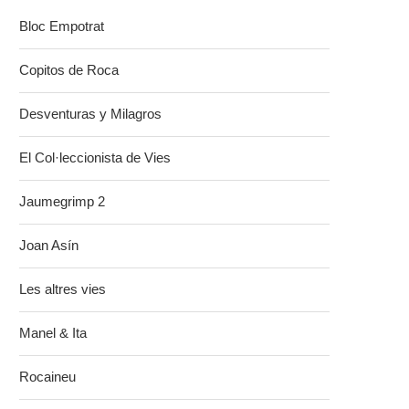
Bloc Empotrat
Copitos de Roca
Desventuras y Milagros
El Col·leccionista de Vies
Jaumegrimp 2
Joan Asín
Les altres vies
Manel & Ita
Rocaineu