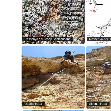
Ressenya del Josep Santasusana
Ressenya del L
Quarta tirada
Sisena tirada