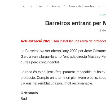
Inici
Vies
Aragó
Presa de Canelles
B
Pre
Barreiros entrant per
1 de
Actualització 2021
: Han instal·lat una reixa de protecci
La Barreiros va ser oberta l’any 2008 per José Castanera
Garcia van allargar-la amb l’entrada directa Massey-Fer
curtes però contundents!
La roca és excel·lent i l’equipament impecable, hi ha e
protecció. Compte en anar-hi en ple hivern o estiu, ja q
via ens ha semblat una joia, molt recomanable.
Orientació
Sud