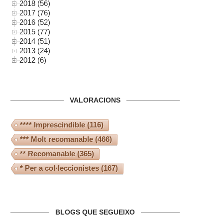
2018 (56)
2017 (76)
2016 (52)
2015 (77)
2014 (51)
2013 (24)
2012 (6)
VALORACIONS
**** Imprescindible
(116)
*** Molt recomanable
(466)
** Recomanable
(365)
* Per a col·leccionistes
(167)
BLOGS QUE SEGUEIXO