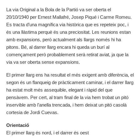
La via Original a la Bola de la Partió va ser oberta el
20/10/1940 per Ernest Mallafré, Josep Piqué i Carme Romeu.
Es tracta d’una magnífica via històrica que es repeteix poc, i
és una llàstima perquè és una preciositat. Les reunions estan
amb expansions, però actualment als llargs només hi ha
pitons. Bé, al darrer llarg encara hi queda un burí al
començament però probablement serà retirat aviat, ja que la
via va ser oberta sense expansions.
El primer llarg ens ha resultat el més exigent amb diferència, el
segon és un flanqueig de pràcticament caminar, i el darrer llarg
ha estat molt més assequible, elegant i ràpid del que
pensàvem. Per cert, al tram final de la via hem trobat un pitó
inservible amb l’anella trencada, i hem deixat un pitó casolà
cortesia de Jordi Cuevas.
Orientació
El primer llarg és nord, i el darrer és oest