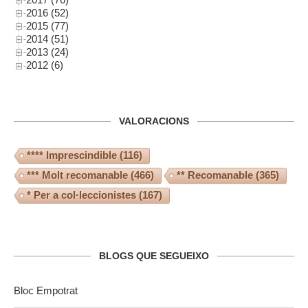
2016 (52)
2015 (77)
2014 (51)
2013 (24)
2012 (6)
VALORACIONS
**** Imprescindible
(116)
*** Molt recomanable
(466)
** Recomanable
(365)
* Per a col·leccionistes
(167)
BLOGS QUE SEGUEIXO
Bloc Empotrat