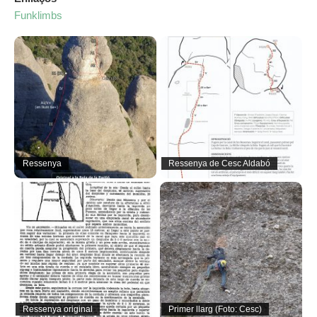
Funklimbs
Ressenya
Ressenya de Cesc Aldabó
Ressenya original
Primer llarg (Foto: Cesc)