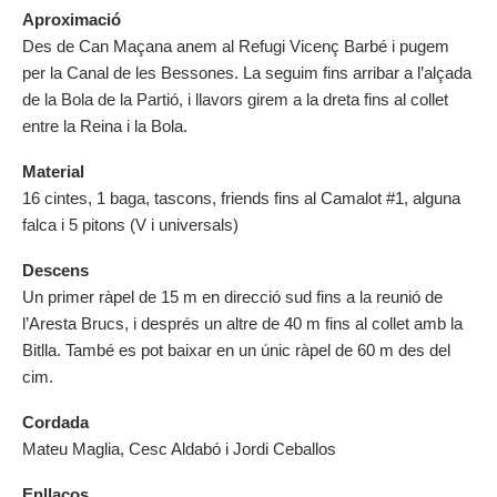
Aproximació
Des de Can Maçana anem al Refugi Vicenç Barbé i pugem
per la Canal de les Bessones. La seguim fins arribar a l’alçada
de la Bola de la Partió, i llavors girem a la dreta fins al collet
entre la Reina i la Bola.
Material
16 cintes, 1 baga, tascons, friends fins al Camalot #1, alguna
falca i 5 pitons (V i universals)
Descens
Un primer ràpel de 15 m en direcció sud fins a la reunió de
l’Aresta Brucs, i després un altre de 40 m fins al collet amb la
Bitlla. També es pot baixar en un únic ràpel de 60 m des del
cim.
Cordada
Mateu Maglia, Cesc Aldabó i Jordi Ceballos
Enllaços