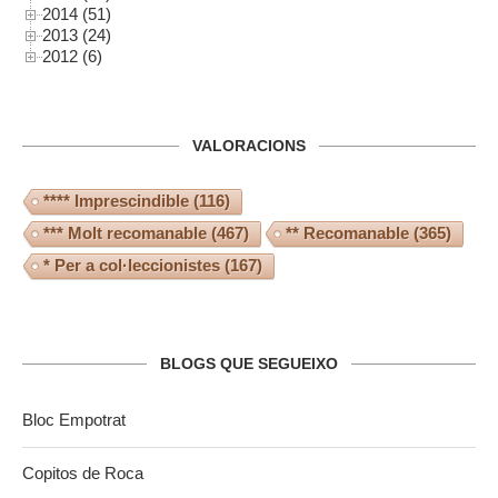
2014 (51)
2013 (24)
2012 (6)
VALORACIONS
**** Imprescindible
(116)
*** Molt recomanable
(467)
** Recomanable
(365)
* Per a col·leccionistes
(167)
BLOGS QUE SEGUEIXO
Bloc Empotrat
Copitos de Roca