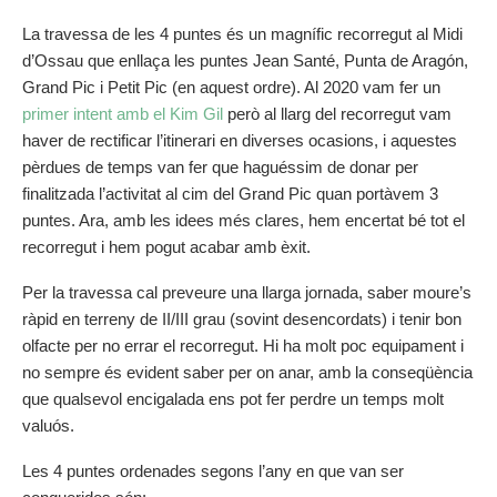
La travessa de les 4 puntes és un magnífic recorregut al Midi
d’Ossau que enllaça les puntes Jean Santé, Punta de Aragón,
Grand Pic i Petit Pic (en aquest ordre). Al 2020 vam fer un
primer intent amb el Kim Gil
però al llarg del recorregut vam
haver de rectificar l’itinerari en diverses ocasions, i aquestes
pèrdues de temps van fer que haguéssim de donar per
finalitzada l’activitat al cim del Grand Pic quan portàvem 3
puntes. Ara, amb les idees més clares, hem encertat bé tot el
recorregut i hem pogut acabar amb èxit.
Per la travessa cal preveure una llarga jornada, saber moure’s
ràpid en terreny de II/III grau (sovint desencordats) i tenir bon
olfacte per no errar el recorregut. Hi ha molt poc equipament i
no sempre és evident saber per on anar, amb la conseqüència
que qualsevol encigalada ens pot fer perdre un temps molt
valuós.
Les 4 puntes ordenades segons l’any en que van ser