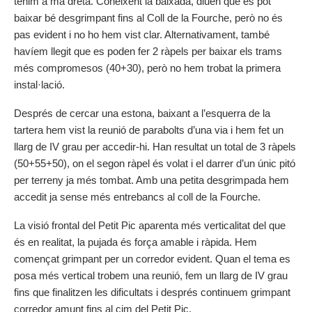
tenim a mà dreta. Coneixent la baixada, diuen que es pot
baixar bé desgrimpant fins al Coll de la Fourche, però no és
pas evident i no ho hem vist clar. Alternativament, també
havíem llegit que es poden fer 2 ràpels per baixar els trams
més compromesos (40+30), però no hem trobat la primera
instal·lació.
Després de cercar una estona, baixant a l’esquerra de la
tartera hem vist la reunió de parabolts d’una via i hem fet un
llarg de IV grau per accedir-hi. Han resultat un total de 3 ràpels
(50+55+50), on el segon ràpel és volat i el darrer d’un únic pitó
per terreny ja més tombat. Amb una petita desgrimpada hem
accedit ja sense més entrebancs al coll de la Fourche.
La visió frontal del Petit Pic aparenta més verticalitat del que
és en realitat, la pujada és força amable i ràpida. Hem
començat grimpant per un corredor evident. Quan el tema es
posa més vertical trobem una reunió, fem un llarg de IV grau
fins que finalitzen les dificultats i després continuem grimpant
corredor amunt fins al cim del Petit Pic.