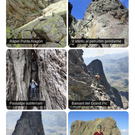
Ràpel Punta Aragón
V atlètic al penúltim gendarme
Passatge subterrani
Baixant del Grand Pic