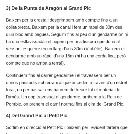
3) De la Punta de Aragón al Grand Pic
Baixem per la cresta i desgrimpem amb compte fins a un
collet/bretxa. Baixem per la canal i fem un ràpel de 30m des
d’un bloc amb bagues. Seguim fins al peu d’un gendarme on hi
ha una esllavissada i el pugem per una fissura que dóna al
vessant esquerre en un llarg d’uns 30m (V atlètic). Baixem el
gendarme amb un ràpel d’uns 15m (hi ha una corda fixa, però
compte que no arriba a terra!).
Continuem fins al darrer gendarme i el travessem per un
curiós passadís subterrani al que accedim a través d’un estret
forat, on per passar ens haurem de treure tot el material de
l’arnés. Un cop travessat el gendarme, arribem a la Rein de
Pombie, on prenem el camí normal fins al cim del Grand Pic.
4) Del Grand Pic al Petit Pic
Sortim en direcció al Petit Pic i baixem per l’evident tartera que