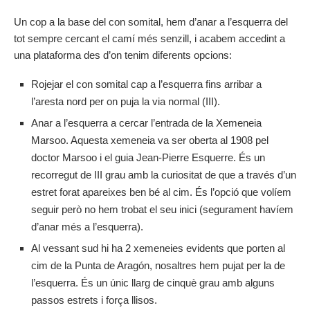
Un cop a la base del con somital, hem d’anar a l’esquerra del
tot sempre cercant el camí més senzill, i acabem accedint a
una plataforma des d’on tenim diferents opcions:
Rojejar el con somital cap a l’esquerra fins arribar a
l’aresta nord per on puja la via normal (III).
Anar a l’esquerra a cercar l’entrada de la Xemeneia
Marsoo. Aquesta xemeneia va ser oberta al 1908 pel
doctor Marsoo i el guia Jean-Pierre Esquerre. És un
recorregut de III grau amb la curiositat de que a través d’un
estret forat apareixes ben bé al cim. És l’opció que volíem
seguir però no hem trobat el seu inici (segurament havíem
d’anar més a l’esquerra).
Al vessant sud hi ha 2 xemeneies evidents que porten al
cim de la Punta de Aragón, nosaltres hem pujat per la de
l’esquerra. És un únic llarg de cinquè grau amb alguns
passos estrets i força llisos.