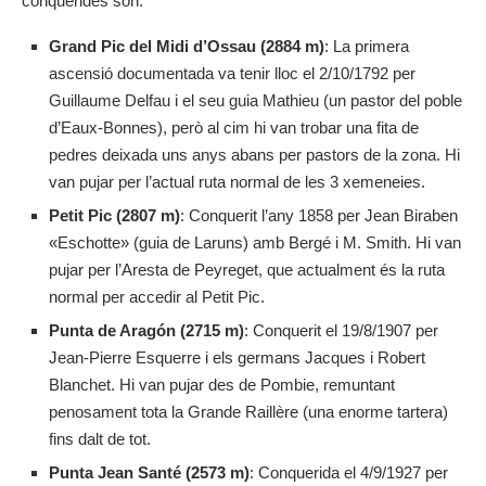
conquerides són:
Grand Pic del Midi d’Ossau (2884 m)
: La primera
ascensió documentada va tenir lloc el 2/10/1792 per
Guillaume Delfau i el seu guia Mathieu (un pastor del poble
d’Eaux-Bonnes), però al cim hi van trobar una fita de
pedres deixada uns anys abans per pastors de la zona. Hi
van pujar per l’actual ruta normal de les 3 xemeneies.
Petit Pic (2807 m)
: Conquerit l’any 1858 per Jean Biraben
«Eschotte» (guia de Laruns) amb Bergé i M. Smith. Hi van
pujar per l’Aresta de Peyreget, que actualment és la ruta
normal per accedir al Petit Pic.
Punta de Aragón (2715 m)
: Conquerit el 19/8/1907 per
Jean-Pierre Esquerre i els germans Jacques i Robert
Blanchet. Hi van pujar des de Pombie, remuntant
penosament tota la Grande Raillère (una enorme tartera)
fins dalt de tot.
Punta Jean Santé (2573 m)
: Conquerida el 4/9/1927 per