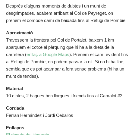
Després d’alguns moments de dubtes i un munt de
desgrimpades, acabem arribant al Col de Peyreget, on
prenem el còmode camí de baixada fins al Refugi de Pombie.
Aproximació
Travessem la frontera pel Col de Portalet, baixem 1 km i
aparquem el cotxe al pàrquing que hi ha a la dreta de la
carretera (
enllaç a Google Maps
). Prenem el camí evident fins
al Refugi de Pombie, on podem passar la nit. Si no hi ha lloc,
sembla que es pot acampar a fora sense problema (hi ha un
munt de tendes).
Material
10 cintes, 2 bagues ben llargues i friends fins al Camalot #3
Cordada
Ferran Hernández i Jordi Ceballos
Enllaços
El desvío del itinerario