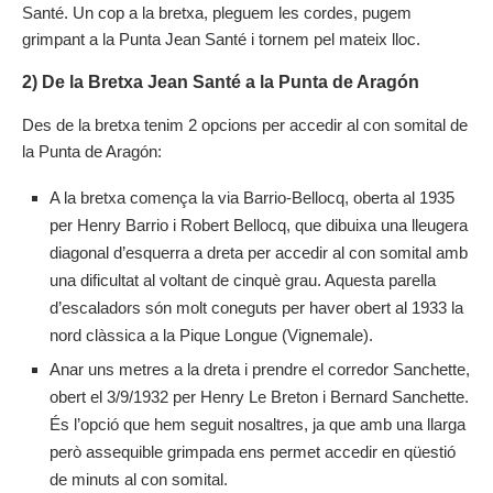
Santé. Un cop a la bretxa, pleguem les cordes, pugem
grimpant a la Punta Jean Santé i tornem pel mateix lloc.
2) De la Bretxa Jean Santé a la Punta de Aragón
Des de la bretxa tenim 2 opcions per accedir al con somital de
la Punta de Aragón:
A la bretxa comença la via Barrio-Bellocq, oberta al 1935
per Henry Barrio i Robert Bellocq, que dibuixa una lleugera
diagonal d’esquerra a dreta per accedir al con somital amb
una dificultat al voltant de cinquè grau. Aquesta parella
d’escaladors són molt coneguts per haver obert al 1933 la
nord clàssica a la Pique Longue (Vignemale).
Anar uns metres a la dreta i prendre el corredor Sanchette,
obert el 3/9/1932 per Henry Le Breton i Bernard Sanchette.
És l’opció que hem seguit nosaltres, ja que amb una llarga
però assequible grimpada ens permet accedir en qüestió
de minuts al con somital.