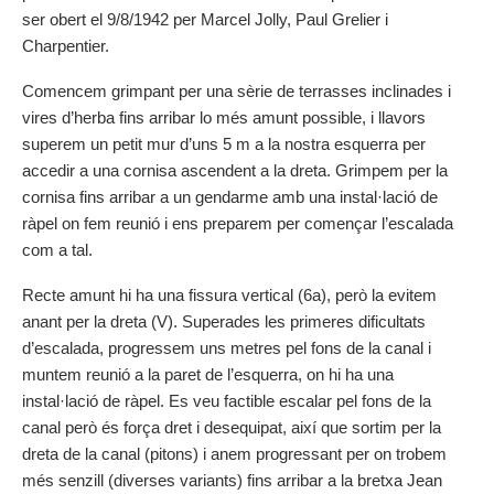
ser obert el 9/8/1942 per Marcel Jolly, Paul Grelier i
Charpentier.
Comencem grimpant per una sèrie de terrasses inclinades i
vires d’herba fins arribar lo més amunt possible, i llavors
superem un petit mur d’uns 5 m a la nostra esquerra per
accedir a una cornisa ascendent a la dreta. Grimpem per la
cornisa fins arribar a un gendarme amb una instal·lació de
ràpel on fem reunió i ens preparem per començar l’escalada
com a tal.
Recte amunt hi ha una fissura vertical (6a), però la evitem
anant per la dreta (V). Superades les primeres dificultats
d’escalada, progressem uns metres pel fons de la canal i
muntem reunió a la paret de l’esquerra, on hi ha una
instal·lació de ràpel. Es veu factible escalar pel fons de la
canal però és força dret i desequipat, així que sortim per la
dreta de la canal (pitons) i anem progressant per on trobem
més senzill (diverses variants) fins arribar a la bretxa Jean