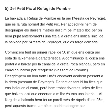
5) Del Petit Pic al Refugi de Pombie
La baixada al Refugi de Pombie es fa per l’Aresta de Peyreget,
que és la ruta normal del Petit Pic. Per accedir-hi hem de
desgrimpar els darrers metres del cim pel mateix lloc per on
hem pujat anteriorment i una fita a la dreta ens indica l’inici de
la baixada per l’Aresta de Peyreget, que és força delicada.
Comencem fent un primer ràpel de 50 m que ens deixa per
sota de la xemeneia característica. A continuació la lògica ens
portaria a baixar per la canal de la dreta (roca blanca), però en
canvi cal baixar per l’esquerra (vessant de Pombie).
Desgrimpem un bon tram i més endavant acabem passant a
la dreta (vessant de Peyreget). De tant en tant hi ha fites que
ens indiquen el camí, però hem trobat diverses línies de fites
que baixen, així que encertar la millor és tota una loteria… Al
llarg de la baixada hem fet un parell més de ràpels d’uns 25m,
però aquests trams també es podrien desgrimpar.