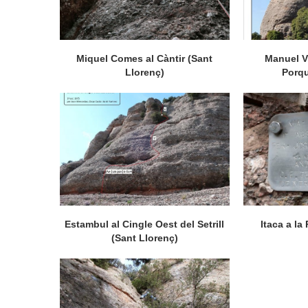
Miquel Comes al Càntir (Sant
Manuel VI
Llorenç)
Porqu
Estambul al Cingle Oest del Setrill
Itaca a la
(Sant Llorenç)