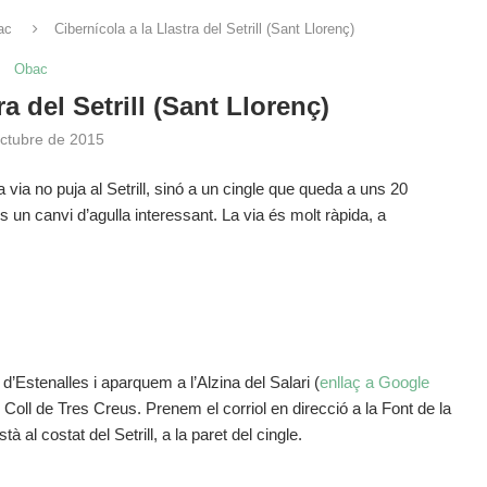
ac
Cibernícola a la Llastra del Setrill (Sant Llorenç)
Obac
ra del Setrill (Sant Llorenç)
octubre de 2015
via no puja al Setrill, sinó a un cingle que queda a uns 20
és un canvi d’agulla interessant. La via és molt ràpida, a
’Estenalles i aparquem a l’Alzina del Salari (
enllaç a Google
 al Coll de Tres Creus. Prenem el corriol en direcció a la Font de la
à al costat del Setrill, a la paret del cingle.