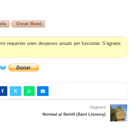
ola
Oscar Masó
erò requereix unes despeses anuals per funcionar. S'agraeix
Següent
Normal al Setrill (Sant Llorenç)