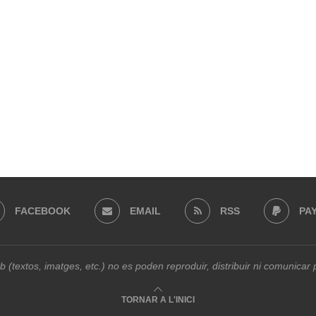
FACEBOOK
EMAIL
RSS
PA
b (textos, imatges, etc.) no es poden reproduir, distribuir ni comunica
TORNAR A L'INICI