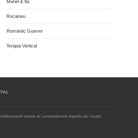
Manel & Ita
Rocaineu
Romàntic Guerrer
Teràpia Vertical
YPAL
r públicament sense el consentiment exprés de l’autor.