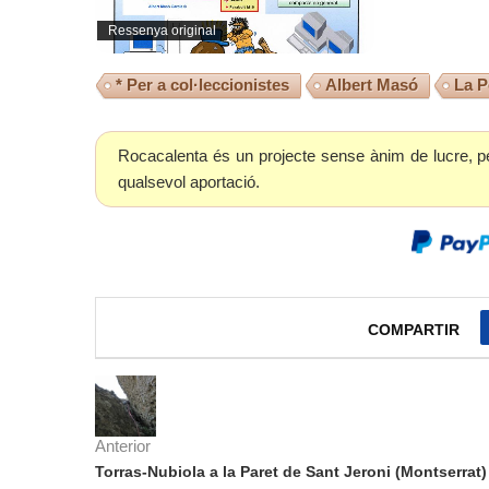
Ressenya original
* Per a col·leccionistes
Albert Masó
La P
Rocacalenta és un projecte sense ànim de lucre, p
qualsevol aportació.
COMPARTIR
Anterior
Torras-Nubiola a la Paret de Sant Jeroni (Montserrat)