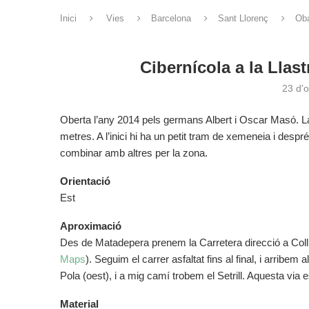
Inici
Vies
Barcelona
Sant Llorenç
Ob
Cibernícola a la Llast
23 d'
Oberta l’any 2014 pels germans Albert i Oscar Masó. La 
metres. A l’inici hi ha un petit tram de xemeneia i despr
combinar amb altres per la zona.
Orientació
Est
Aproximació
Des de Matadepera prenem la Carretera direcció a Coll d
Maps
). Seguim el carrer asfaltat fins al final, i arribem
Pola (oest), i a mig camí trobem el Setrill. Aquesta via est
Material