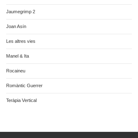
Jaumegrimp 2
Joan Asín
Les altres vies
Manel & Ita
Rocaineu
Romàntic Guerrer
Teràpia Vertical