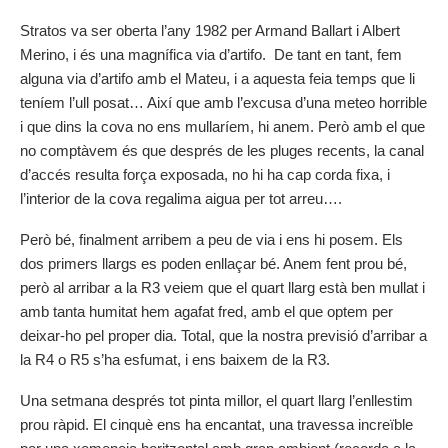
Stratos va ser oberta l’any 1982 per Armand Ballart i Albert
Merino, i és una magnífica via d’artifo. De tant en tant, fem
alguna via d’artifo amb el Mateu, i a aquesta feia temps que li
teníem l’ull posat… Així que amb l’excusa d’una meteo horrible
i que dins la cova no ens mullaríem, hi anem. Però amb el que
no comptàvem és que després de les pluges recents, la canal
d’accés resulta força exposada, no hi ha cap corda fixa, i
l’interior de la cova regalima aigua per tot arreu….
Però bé, finalment arribem a peu de via i ens hi posem. Els
dos primers llargs es poden enllaçar bé. Anem fent prou bé,
però al arribar a la R3 veiem que el quart llarg està ben mullat i
amb tanta humitat hem agafat fred, amb el que optem per
deixar-ho pel proper dia. Total, que la nostra previsió d’arribar a
la R4 o R5 s’ha esfumat, i ens baixem de la R3.
Una setmana després tot pinta millor, el quart llarg l’enllestim
prou ràpid. El cinquè ens ha encantat, una travessa increïble