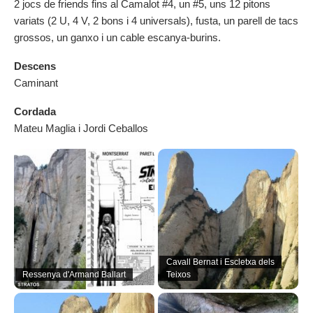
2 jocs de friends fins al Camalot #4, un #5, uns 12 pitons
variats (2 U, 4 V, 2 bons i 4 universals), fusta, un parell de tacs
grossos, un ganxo i un cable escanya-burins.
Descens
Caminant
Cordada
Mateu Maglia i Jordi Ceballos
Cavall Bernat i Escletxa dels
Ressenya d'Armand Ballart
Teixos