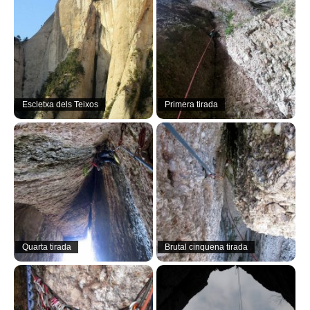
Escletxa dels Teixos
Primera tirada
Quarta tirada
Brutal cinquena tirada