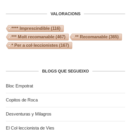
VALORACIONS
**** Imprescindible
(116)
*** Molt recomanable
(467)
** Recomanable
(365)
* Per a col·leccionistes
(167)
BLOGS QUE SEGUEIXO
Bloc Empotrat
Copitos de Roca
Desventuras y Milagros
El Col·leccionista de Vies