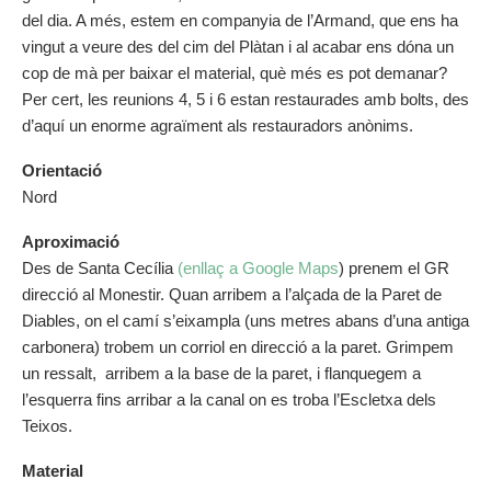
del dia. A més, estem en companyia de l’Armand, que ens ha
vingut a veure des del cim del Plàtan i al acabar ens dóna un
cop de mà per baixar el material, què més es pot demanar?
Per cert, les reunions 4, 5 i 6 estan restaurades amb bolts, des
d’aquí un enorme agraïment als restauradors anònims.
Orientació
Nord
Aproximació
Des de Santa Cecília
(enllaç a Google Maps
) prenem el GR
direcció al Monestir. Quan arribem a l’alçada de la Paret de
Diables, on el camí s’eixampla (uns metres abans d’una antiga
carbonera) trobem un corriol en direcció a la paret. Grimpem
un ressalt, arribem a la base de la paret, i flanquegem a
l’esquerra fins arribar a la canal on es troba l’Escletxa dels
Teixos.
Material