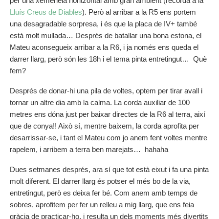
per una xemeneia horitzontal amb gran ambient (recorda a la
Lluís Creus de Diables
). Però al arribar a la R5 ens portem
una desagradable sorpresa, i és que la placa de IV+ també
està molt mullada… Després de batallar una bona estona, el
Mateu aconsegueix arribar a la R6, i ja només ens queda el
darrer llarg, però són les 18h i el tema pinta entretingut… Què
fem?
Després de donar-hi una pila de voltes, optem per tirar avall i
tornar un altre dia amb la calma. La corda auxiliar de 100
metres ens dóna just per baixar directes de la R6 al terra, així
que de conya!! Això sí, mentre baixem, la corda aprofita per
desarrissar-se, i tant el Mateu com jo anem fent voltes mentre
rapelem, i arribem a terra ben marejats… hahaha
Dues setmanes després, ara sí que tot està eixut i fa una pinta
molt diferent. El darrer llarg és potser el més bo de la via,
entretingut, però es deixa fer bé. Com anem amb temps de
sobres, aprofitem per fer un relleu a mig llarg, que ens feia
gràcia de practicar-ho, i resulta un dels moments més divertits