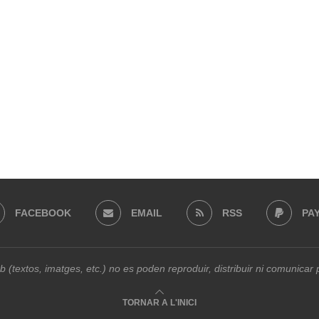
FACEBOOK
EMAIL
RSS
PA
b (textos, imatges, etc.) no es poden reproduir, distribuir ni comunica
TORNAR A L'INICI