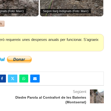
ignats (Foto: Marc)
Segon llarg Indignats (Foto: Marc)
n
erò requereix unes despeses anuals per funcionar. S'agraeix
Següent
Diedre Parola al Contrafort de les Bateries
(Montserrat)