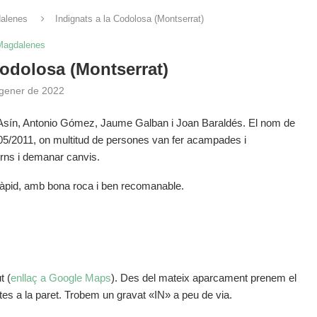
alenes
Indignats a la Codolosa (Montserrat)
Magdalenes
Codolosa (Montserrat)
 gener de 2022
an Asín, Antonio Gómez, Jaume Galban i Joan Baraldés. El nom de
5/05/2011, on multitud de persones van fer acampades i
erns i demanar canvis.
 ràpid, amb bona roca i ben recomanable.
t (
enllaç a Google Maps
). Des del mateix aparcament prenem el
ctes a la paret. Trobem un gravat «IN» a peu de via.