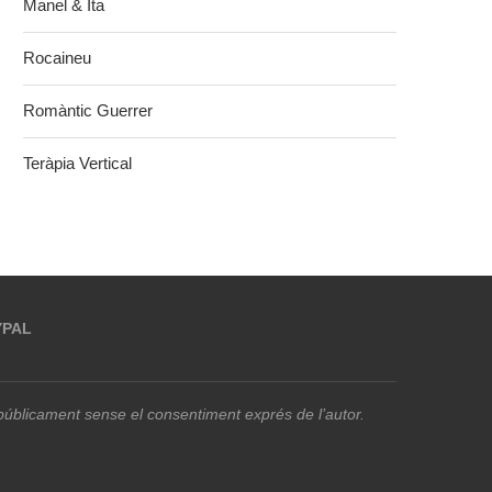
Manel & Ita
Rocaineu
Romàntic Guerrer
Teràpia Vertical
YPAL
r públicament sense el consentiment exprés de l’autor.