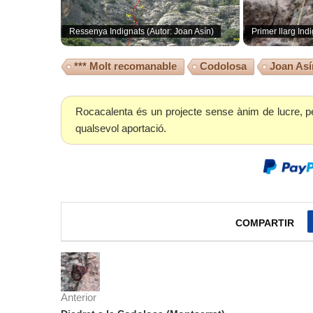
Ressenya Indignats (Autor: Joan Asín)
Primer llarg Ind
*** Molt recomanable
Codolosa
Joan Así
Rocacalenta és un projecte sense ànim de lucre, p
qualsevol aportació.
COMPARTIR
Anterior