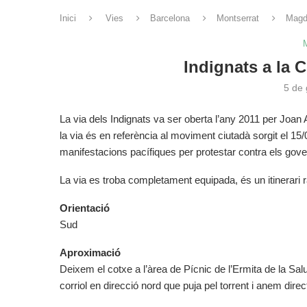
Inici
Vies
Barcelona
Montserrat
Magd
Indignats a la 
5 de
La via dels Indignats va ser oberta l’any 2011 per Jo
la via és en referència al moviment ciutadà sorgit el 1
manifestacions pacífiques per protestar contra els gov
La via es troba completament equipada, és un itinerari
Orientació
Sud
Aproximació
Deixem el cotxe a l’àrea de Pícnic de l’Ermita de la Salu
corriol en direcció nord que puja pel torrent i anem dire