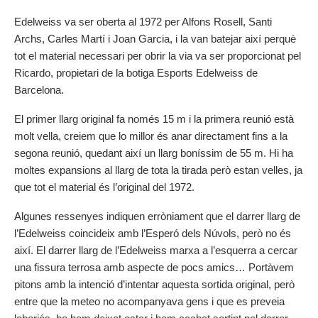
Edelweiss va ser oberta al 1972 per Alfons Rosell, Santi
Archs, Carles Martí i Joan Garcia, i la van batejar així perquè
tot el material necessari per obrir la via va ser proporcionat pel
Ricardo, propietari de la botiga Esports Edelweiss de
Barcelona.
El primer llarg original fa només 15 m i la primera reunió està
molt vella, creiem que lo millor és anar directament fins a la
segona reunió, quedant així un llarg boníssim de 55 m. Hi ha
moltes expansions al llarg de tota la tirada però estan velles, ja
que tot el material és l’original del 1972.
Algunes ressenyes indiquen erròniament que el darrer llarg de
l’Edelweiss coincideix amb l’Esperó dels Núvols, però no és
així. El darrer llarg de l’Edelweiss marxa a l’esquerra a cercar
una fissura terrosa amb aspecte de pocs amics… Portàvem
pitons amb la intenció d’intentar aquesta sortida original, però
entre que la meteo no acompanyava gens i que es preveia