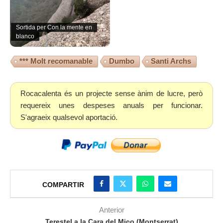
Sortida per Con la mente en
blanco
*** Molt recomanable
Dumbo
Santi Archs
Rocacalenta és un projecte sense ànim de lucre, però
requereix unes despeses anuals per funcionar.
S'agraeix qualsevol aportació.
COMPARTIR
Anterior
Terestel a la Cara del Mico (Montserrat)