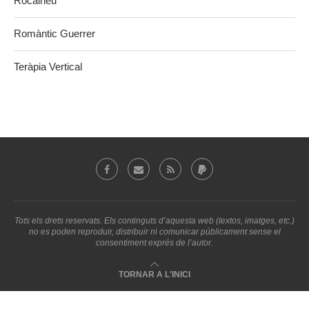
Rocaineu
Romàntic Guerrer
Teràpia Vertical
Tots els drets reservats. Els continguts d’aquesta web (textos, imatges, etc.)
no es poden reproduir, distribuir ni comunicar públicament sense el
consentiment exprés de l’autor.
TORNAR A L'INICI