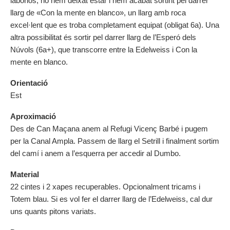
laboriós, ho hem deixat estar i hem acabat sortint pel darrer
llarg de «Con la mente en blanco», un llarg amb roca
excel·lent que es troba completament equipat (obligat 6a). Una
altra possibilitat és sortir pel darrer llarg de l’Esperó dels
Núvols (6a+), que transcorre entre la Edelweiss i Con la
mente en blanco.
Orientació
Est
Aproximació
Des de Can Maçana anem al Refugi Vicenç Barbé i pugem
per la Canal Ampla. Passem de llarg el Setrill i finalment sortim
del camí i anem a l’esquerra per accedir al Dumbo.
Material
22 cintes i 2 xapes recuperables. Opcionalment tricams i
Totem blau. Si es vol fer el darrer llarg de l’Edelweiss, cal dur
uns quants pitons variats.