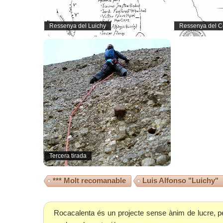
Ressenya del Luichy
Ressenya del Co
Tercera tirada
*** Molt recomanable
Luis Alfonso "Luichy"
Rocacalenta és un projecte sense ànim de lucre, p