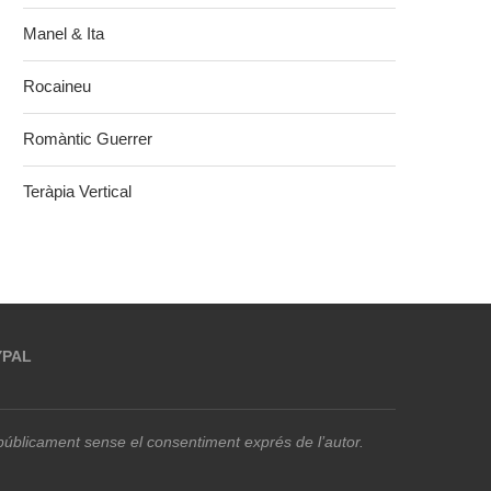
Manel & Ita
Rocaineu
Romàntic Guerrer
Teràpia Vertical
YPAL
r públicament sense el consentiment exprés de l’autor.