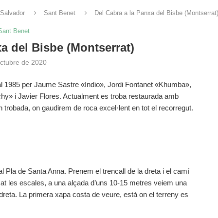
 Salvador
Sant Benet
Del Cabra a la Panxa del Bisbe (Montserrat
Sant Benet
xa del Bisbe (Montserrat)
octubre de 2020
 al 1985 per Jaume Sastre «Indio», Jordi Fontanet «Khumba»,
chy» i Javier Flores. Actualment es troba restaurada amb
trobada, on gaudirem de roca excel·lent en tot el recorregut.
 Pla de Santa Anna. Prenem el trencall de la dreta i el camí
at les escales, a una alçada d’uns 10-15 metres veiem una
dreta. La primera xapa costa de veure, està on el terreny es