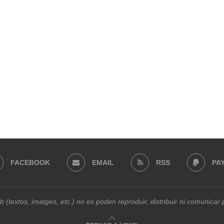
FACEBOOK
EMAIL
RSS
PA
b (textos, imatges, etc.) no es poden reproduir, distribuir ni comunica