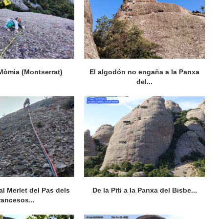
Mòmia (Montserrat)
El algodón no engaña a la Panxa
del...
al Merlet del Pas dels
De la Piti a la Panxa del Bisbe...
rancesos...