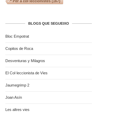
* Per a col·leccionistes
(167)
BLOGS QUE SEGUEIXO
Bloc Empotrat
Copitos de Roca
Desventuras y Milagros
El Col·leccionista de Vies
Jaumegrimp 2
Joan Asín
Les altres vies