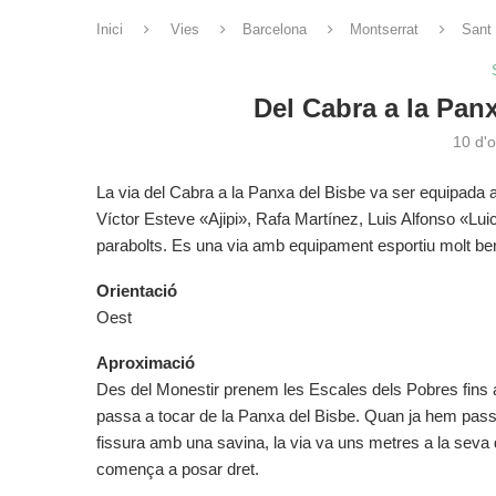
Inici
Vies
Barcelona
Montserrat
Sant
Del Cabra a la Pan
10 d'
La via del Cabra a la Panxa del Bisbe va ser equipada
Víctor Esteve «Ajipi», Rafa Martínez, Luis Alfonso «Lui
parabolts. Es una via amb equipament esportiu molt ben 
Orientació
Oest
Aproximació
Des del Monestir prenem les Escales dels Pobres fins al
passa a tocar de la Panxa del Bisbe. Quan ja hem pass
fissura amb una savina, la via va uns metres a la seva 
comença a posar dret.