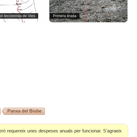
l·leccionista de Vies
Primera tirada
Panxa del Bisbe
erò requereix unes despeses anuals per funcionar. S'agraeix