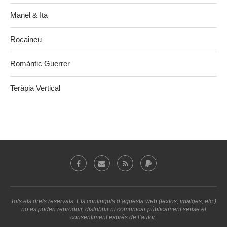
Manel & Ita
Rocaineu
Romàntic Guerrer
Teràpia Vertical
Tots els drets reservats. Els continguts d’aquesta web (textos, imatges, etc.)
no es poden reproduir, distribuir ni comunicar públicament sense el
consentiment exprés de l’autor.