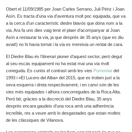
Obert el 11/09/1985 per Joan Carles Serrano, Juli Périz i Joan
Asín. Es tracta d’una via d’aventura molt poc equipada, que va
a la cerca d’un característic diedre blavós que dóna nom a la
via. Ara fa uns dies vaig tenir el plaer d’acompanyar al Joan
Asín a restaurar la via, ja que després de 35 anys (que es diu
aviat!) no hi havia tornat i la via es mereixia un rentat de cara.
El Diedre Blau és l’itinerari pioner d’aquest sector, però degut
al seu escàs equipament no ha estat mai una via molt
coneguda. Es curiós el contrast amb les vies
Pornostar
del
1993 i «El Lucero del Alba» del 2015, que es troben just a la
seva esquerra i dreta respectivament, i en canvi són de les
vies més equipades i alhora concorregudes de la Roca Alta.
Però bé, gràcies a la discreció del Diedre Blau, 35 anys
després encara gaudeix d’una roca amb una adherència
increïble, res a veure amb lo desgastades que estan moltes
de les clàssiques de Vilanova.