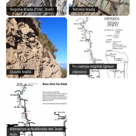
Segona tirada (Foto: Joan)
Tercera tirada
Ressenya original (graus
Quarta tirada
clàssics)
Ressenya actualitzada del Joan
Asín