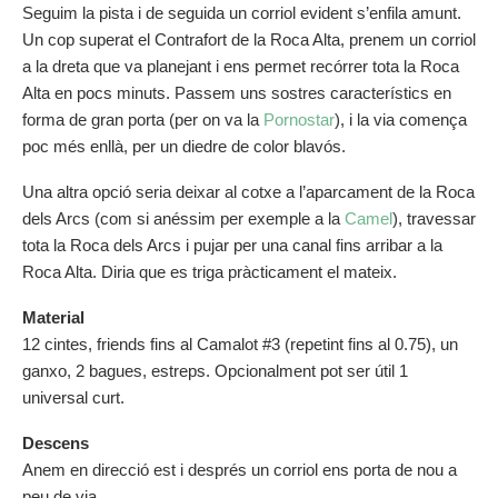
Seguim la pista i de seguida un corriol evident s’enfila amunt.
Un cop superat el Contrafort de la Roca Alta, prenem un corriol
a la dreta que va planejant i ens permet recórrer tota la Roca
Alta en pocs minuts. Passem uns sostres característics en
forma de gran porta (per on va la
Pornostar
), i la via comença
poc més enllà, per un diedre de color blavós.
Una altra opció seria deixar al cotxe a l’aparcament de la Roca
dels Arcs (com si anéssim per exemple a la
Camel
), travessar
tota la Roca dels Arcs i pujar per una canal fins arribar a la
Roca Alta. Diria que es triga pràcticament el mateix.
Material
12 cintes, friends fins al Camalot #3 (repetint fins al 0.75), un
ganxo, 2 bagues, estreps. Opcionalment pot ser útil 1
universal curt.
Descens
Anem en direcció est i després un corriol ens porta de nou a
peu de via.