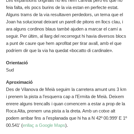
Les expansions originals no les hem canviat però és que no
feia falta, els pocs burins de la via estan en perfecte estat.
Alguns trams de la via resultaven perdedors, un tema que el
Joan ha solucionat deixant un parell de pitons en llocs clau, i
ara alguns cordinos blaus també ajuden a marcar el camí a
seguir. Per últim, al llarg del recorregut hi havia diversos blocs
a punt de caure que hem aprofitat per tirar avall, amb el que
podríem dir que la via ha quedat «bocatto di cardinale».
Orientació
Sud
Aproximació
Des de Vilanova de Meià seguim la carretera amunt uns 3 km
i prenem la pista a l’esquerra cap a l’Ermita de Meià. Deixem
enrere alguns trencalls i quan comencem a estar a prop de la
Roca Alta, prenem una pista a la dreta. Amb un cotxe alt
podem arribar fins a l’esplanada que hi ha a N 42º 00.999′ E 1º
00.541′ (
enllaç a Google Maps
).