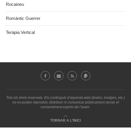
Rocaineu
Romàntic Guerrer
Teràpia Vertical
Tots els drets reservats. Els continguts d’aquesta web (textos, imatges, etc.)
no es poden reproduir, distribuir ni comunicar públicament sense el
consentiment exprés de l’autor.
TORNAR A L'INICI