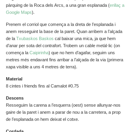
pàrquing de la Roca dels Arcs, a una gran esplanada (
enllaç a
Google Maps
).
Prenem el corriol que comença a la dreta de l’esplanada i
anem resseguint la base de la paret. Quan arribem a l’alçada
de la
Txubaskos Baskos
cal baixar una mica, ja que hem
d’anar per sota del contrafort. Trobem un cable metàl·lic (on
comença la
Caipirinha
) que no hem d’agafar, seguim uns
metres més endavant fins arribar a l’alçada de la via (primera
xapa visible a uns 4 metres de terra).
Material
8 cintes i friends fins al Camalot #0.75
Descens
Resseguim la carena a l’esquerra (oest) sense allunyar-nos
gaire de la paret i anem a parar de nou a la carretera, a prop
de l’esplanada on hem deixat el cotxe.
Cordada