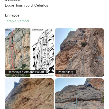
Edgar Tous i Jordi Ceballos
Enllaços
Teràpia Vertical
Ressenya d'Armand Ballart
Primer llarg