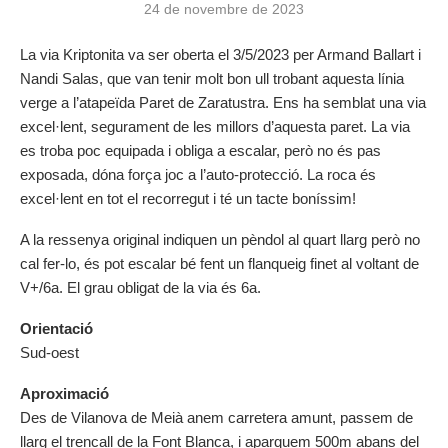
24 de novembre de 2023
La via Kriptonita va ser oberta el 3/5/2023 per Armand Ballart i
Nandi Salas, que van tenir molt bon ull trobant aquesta línia
verge a l’atapeïda Paret de Zaratustra. Ens ha semblat una via
excel·lent, segurament de les millors d’aquesta paret. La via
es troba poc equipada i obliga a escalar, però no és pas
exposada, dóna força joc a l’auto-protecció. La roca és
excel·lent en tot el recorregut i té un tacte boníssim!
A la ressenya original indiquen un pèndol al quart llarg però no
cal fer-lo, és pot escalar bé fent un flanqueig finet al voltant de
V+/6a. El grau obligat de la via és 6a.
Orientació
Sud-oest
Aproximació
Des de Vilanova de Meià anem carretera amunt, passem de
llarg el trencall de la Font Blanca, i aparquem 500m abans del