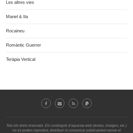
Les altres vies
Manel & Ita
Rocaineu
Romàntic Guerrer
Teràpia Vertical
Tots els drets reservats. Els continguts d’aquesta web (textos, imatges, etc.)
no es poden reproduir, distribuir ni comunicar públicament sense el