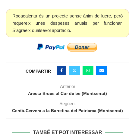
Rocacalenta és un projecte sense ànim de lucre, però
requereix unes despeses anuals per funcionar.
S'agraeix qualsevol aportació.
COMPARTIR
Anterior
Aresta Brucs al Cor de be (Montserrat)
Següent
Cerdà-Cervera a la Barretina del Patriarca (Montserrat)
TAMBÉ ET POT INTERESSAR