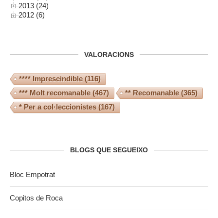
2013 (24)
2012 (6)
VALORACIONS
**** Imprescindible
(116)
*** Molt recomanable
(467)
** Recomanable
(365)
* Per a col·leccionistes
(167)
BLOGS QUE SEGUEIXO
Bloc Empotrat
Copitos de Roca