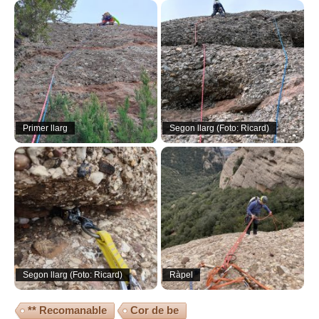
Primer llarg
Segon llarg (Foto: Ricard)
Segon llarg (Foto: Ricard)
Ràpel
** Recomanable
Cor de be