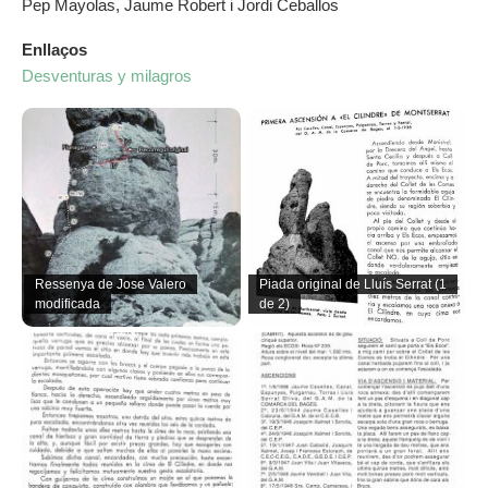
Pep Mayolas, Jaume Robert i Jordi Ceballos
Enllaços
Desventuras y milagros
Ressenya de Jose Valero
Piada original de Lluís Serrat (1
modificada
de 2)