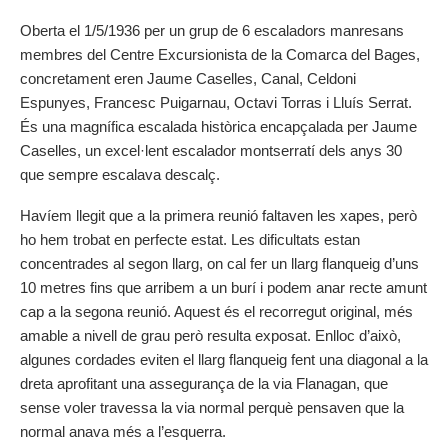
Oberta el 1/5/1936 per un grup de 6 escaladors manresans
membres del Centre Excursionista de la Comarca del Bages,
concretament eren Jaume Caselles, Canal, Celdoni
Espunyes, Francesc Puigarnau, Octavi Torras i Lluís Serrat.
És una magnífica escalada històrica encapçalada per Jaume
Caselles, un excel·lent escalador montserratí dels anys 30
que sempre escalava descalç.
Havíem llegit que a la primera reunió faltaven les xapes, però
ho hem trobat en perfecte estat. Les dificultats estan
concentrades al segon llarg, on cal fer un llarg flanqueig d’uns
10 metres fins que arribem a un burí i podem anar recte amunt
cap a la segona reunió. Aquest és el recorregut original, més
amable a nivell de grau però resulta exposat. Enlloc d’això,
algunes cordades eviten el llarg flanqueig fent una diagonal a la
dreta aprofitant una assegurança de la via Flanagan, que
sense voler travessa la via normal perquè pensaven que la
normal anava més a l’esquerra.