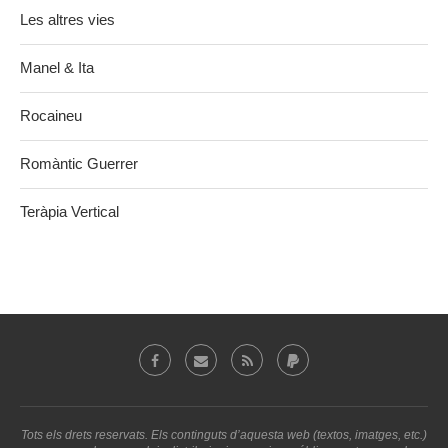
Les altres vies
Manel & Ita
Rocaineu
Romàntic Guerrer
Teràpia Vertical
Tots els drets reservats. Els continguts d’aquesta web (textos, imatges, etc.)