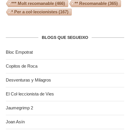
*** Molt recomanable
(466)
** Recomanable
(365)
* Per a col·leccionistes
(167)
BLOGS QUE SEGUEIXO
Bloc Empotrat
Copitos de Roca
Desventuras y Milagros
El Col·leccionista de Vies
Jaumegrimp 2
Joan Asín