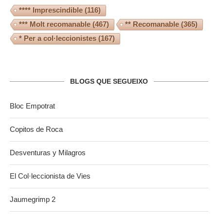
**** Imprescindible
(116)
*** Molt recomanable
(467)
** Recomanable
(365)
* Per a col·leccionistes
(167)
BLOGS QUE SEGUEIXO
Bloc Empotrat
Copitos de Roca
Desventuras y Milagros
El Col·leccionista de Vies
Jaumegrimp 2