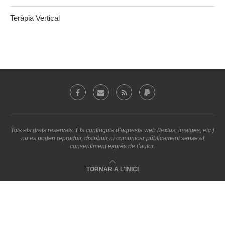
Teràpia Vertical
Tots els drets reservats. Els continguts d’aquesta web (textos, imatges, etc.)
no es poden reproduir, distribuir ni comunicar públicament sense el
consentiment exprés de l’autor.
TORNAR A L'INICI